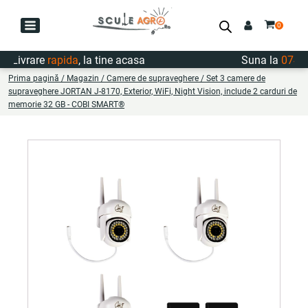
Livrare
rapida
, la tine acasa
Suna la
0747.7
Prima pagină
/
Magazin
/
Camere de supraveghere
/ Set 3 camere de
supraveghere JORTAN J-8170, Exterior, WiFi, Night Vision, include 2 carduri de
memorie 32 GB - COBI SMART®