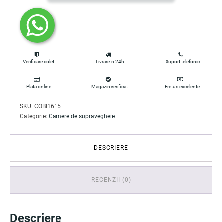
Verificare colet
Livrare in 24h
Suport telefonic
Plata online
Magazin verificat
Preturi excelente
SKU:
COBI1615
Categorie:
Camere de supraveghere
DESCRIERE
RECENZII (0)
Descriere