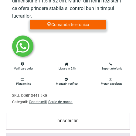
dimensiune 11.5 x 32 cm. Maner din lemn rezistent
ce ofera prindere stabila si control bun in timpul
lucrarilor.
Comanda telefonica
Verificare colet
Livrare in 24h
Suport telefonic
Plata online
Magazin verificat
Preturi excelente
SKU:
COBI13441.5KG
Categorii:
Constructii
,
Scule de mana
DESCRIERE