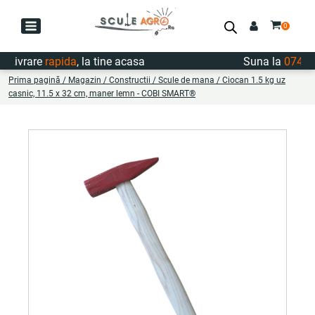
Livrare
rapida
, la tine acasa
Suna la
0747.72
Prima pagină
/
Magazin
/
Constructii
/
Scule de mana
/ Ciocan 1.5 kg uz
casnic, 11.5 x 32 cm, maner lemn - COBI SMART®