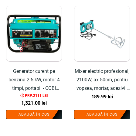
Generator curent pe
Mixer electric profesional,
benzina 2.5 kW, motor 4
2100W, ax 50cm, pentru
timpi, portabil - COBI
vopsea, mortar, adezivi -
ⓘ PRP:2111 LEI
SMART®
COBI SMART®
189.99
lei
1,321.00
lei
ADAUGĂ ÎN COȘ
ADAUGĂ ÎN COȘ