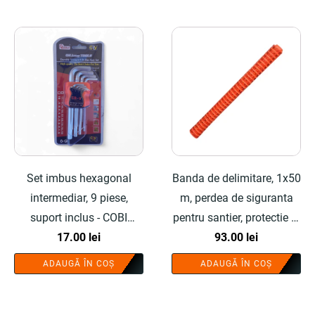
Set imbus hexagonal
Banda de delimitare, 1x50
intermediar, 9 piese,
m, perdea de siguranta
suport inclus - COBI
pentru santier, protectie si
SMART®
17.00
lei
delimitare zone de lucru -
93.00
lei
COBI SMART®
ADAUGĂ ÎN COȘ
ADAUGĂ ÎN COȘ