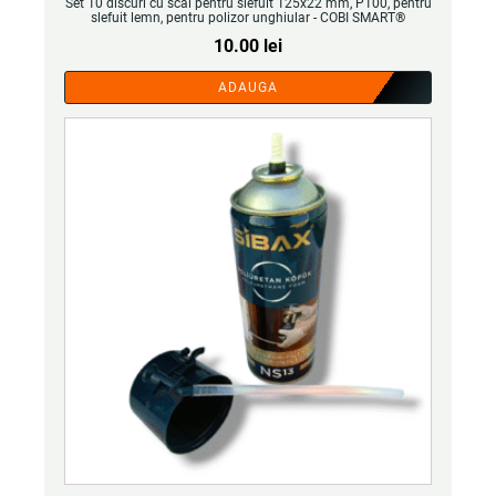
Set 10 discuri cu scai pentru slefuit 125x22 mm, P100, pentru
slefuit lemn, pentru polizor unghiular - COBI SMART®
10.00
lei
ADAUGA