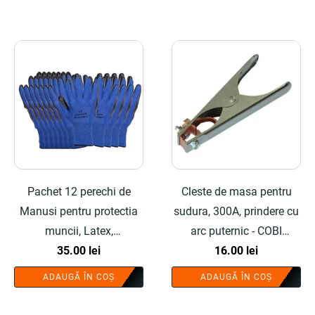
Pachet 12 perechi de
Cleste de masa pentru
Manusi pentru protectia
sudura, 300A, prindere cu
muncii, Latex,
arc puternic - COBI
Albastru/Negru, nr.10 -
35.00
lei
SMART®
16.00
lei
COBI SMART®
ADAUGĂ ÎN COȘ
ADAUGĂ ÎN COȘ