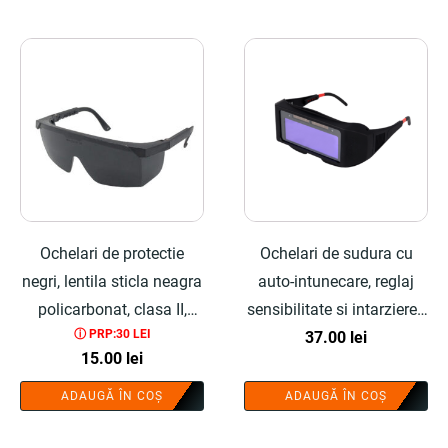
Ochelari de protectie
Ochelari de sudura cu
negri, lentila sticla neagra
auto-intunecare, reglaj
policarbonat, clasa II,
sensibilitate si intarziere -
ⓘ PRP:30 LEI
lungime reglabila - COBI
COBI SMART®
37.00
lei
15.00
lei
SMART®
ADAUGĂ ÎN COȘ
ADAUGĂ ÎN COȘ