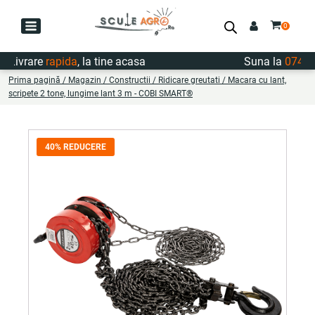
ivrare
rapida
, la tine acasa
Suna la
0747.72
Prima pagină
/
Magazin
/
Constructii
/
Ridicare greutati
/ Macara cu lant,
scripete 2 tone, lungime lant 3 m - COBI SMART®
40% REDUCERE