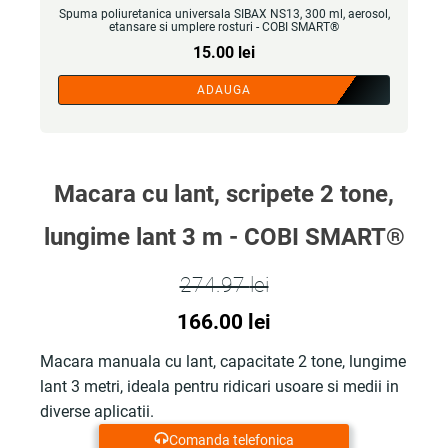
Spuma poliuretanica universala SIBAX NS13, 300 ml, aerosol,
etansare si umplere rosturi - COBI SMART®
15.00
lei
ADAUGA
Macara cu lant, scripete 2 tone,
lungime lant 3 m - COBI SMART®
274.97
lei
Prețul
Prețul
166.00
lei
inițial
curent
Macara manuala cu lant, capacitate 2 tone, lungime
lant 3 metri, ideala pentru ridicari usoare si medii in
a
este:
diverse aplicatii.
fost:
166.00 lei.
Comanda telefonica