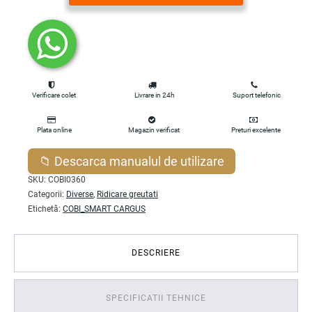
274.97 lei.
Verificare colet
Livrare in 24h
Suport telefonic
Plata online
Magazin verificat
Preturi excelente
📁 Descarca manualul de utilizare
SKU:
COBI0360
Categorii:
Diverse
,
Ridicare greutati
Etichetă:
COBI_SMART CARGUS
DESCRIERE
SPECIFICATII TEHNICE