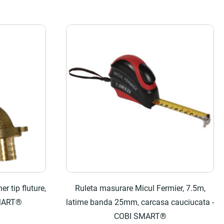
r tip fluture,
Ruleta masurare Micul Fermier, 7.5m,
 SMART®
latime banda 25mm, carcasa cauciucata -
COBI SMART®