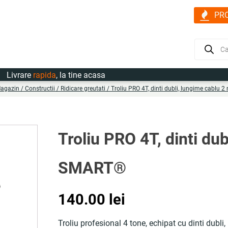
PR
Products
search
ivrare
rapida
, la tine acasa
agazin
/
Constructii
/
Ridicare greutati
/ Troliu PRO 4T, dinti dubli, lungime cablu
Troliu PRO 4T, dinti du
SMART®
140.00
lei
Troliu profesional 4 tone, echipat cu dinti dubli, i