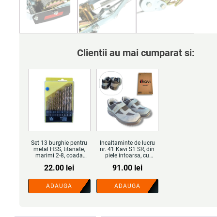
Clientii au mai cumparat si:
Set 13 burghie pentru
Incaltaminte de lucru
metal HSS, titanate,
nr. 41 Kavi S1 SR, din
marimi 2-8, coada
piele intoarsa, cu
cilindrica - COBI
bombeu metalic,
22.00
lei
91.00
lei
SMART®
culoare gri, pentru uz
industrial - COBI
SMART®
ADAUGA
ADAUGA