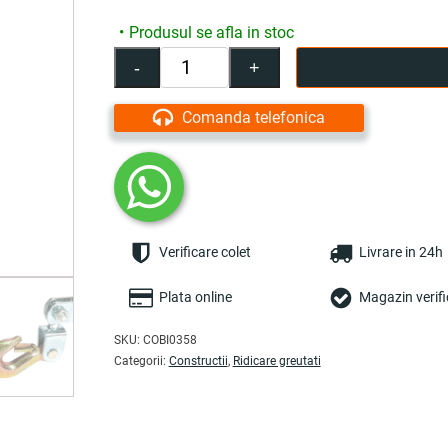
Produsul se afla in stoc
-
+
Cantitate
Troliu
PRO
Comanda telefonica
4T,
dinti
dubli,
lungime
cablu
2
Verificare colet
Livrare in 24h
m
-
COBI
Plata online
Magazin verifi
SMART®
SKU:
COBI0358
Categorii:
Constructii
,
Ridicare greutati