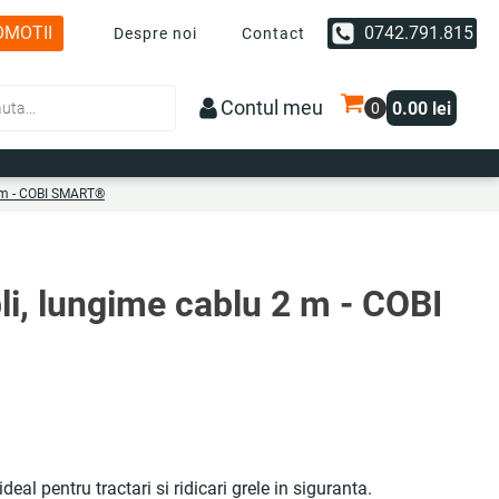
OMOTII
0742.791.815
Despre noi
Contact
Contul meu
0.00
lei
 2 m - COBI SMART®
bli, lungime cablu 2 m - COBI
deal pentru tractari si ridicari grele in siguranta.