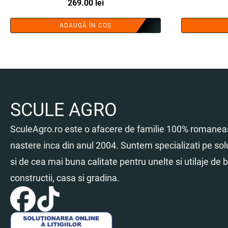
Prețul
Prețul
269.00
lei
inițial
curent
ADAUGĂ ÎN COȘ
a
este:
fost:
269.00 lei.
425.00 lei.
SCULE AGRO
SculeAgro.ro este o afacere de familie 100% romaneas
nastere inca din anul 2004. Suntem specializati pe sol
si de cea mai buna calitate pentru unelte si utilaje de br
constructii, casa si gradina.