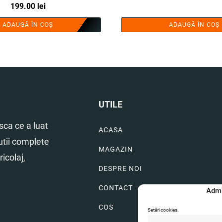
199.00
lei
ADAUGĂ ÎN COȘ
ADAUGĂ ÎN COȘ
UTILE
ca ce a luat
ACASA
utii complete
MAGAZIN
icolaj,
DESPRE NOI
CONTACT
Admi
COS
Setări cookies.