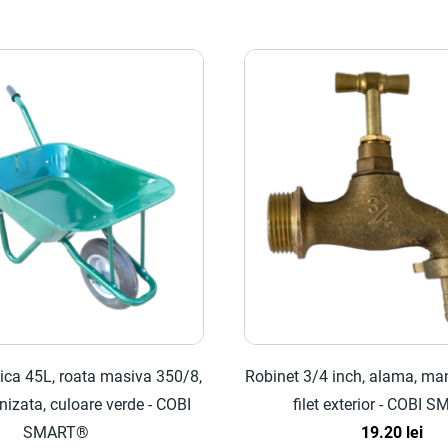
ca 45L, roata masiva 350/8,
Robinet 3/4 inch, alama, mane
izata, culoare verde - COBI
filet exterior - COBI
SMART®
19.20
lei