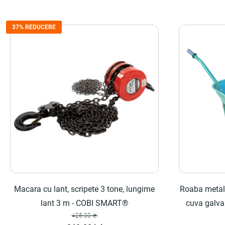
37% REDUCERE
Macara cu lant, scripete 3 tone, lungime
Roaba metali
lant 3 m - COBI SMART®
cuva galvan
425.00
lei