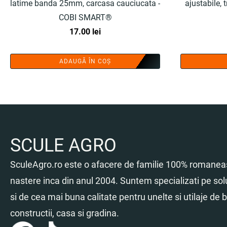
latime banda 25mm, carcasa cauciucata -
ajustabile,
COBI SMART®
17.00
lei
ADAUGĂ ÎN COȘ
SCULE AGRO
SculeAgro.ro este o afacere de familie 100% romaneas
nastere inca din anul 2004. Suntem specializati pe sol
si de cea mai buna calitate pentru unelte si utilaje de br
constructii, casa si gradina.