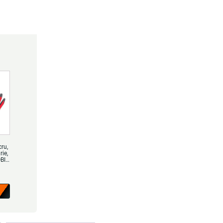
cru,
rie,
OBI