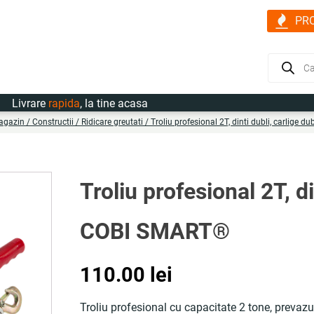
PR
Products
search
vrare
rapida
, la tine acasa
agazin
/
Constructii
/
Ridicare greutati
/ Troliu profesional 2T, dinti dubli, carlige 
Troliu profesional 2T, di
COBI SMART®
110.00
lei
Troliu profesional cu capacitate 2 tone, prevazut 