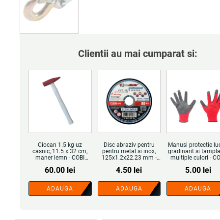
Clientii au mai cumparat si:
Ciocan 1.5 kg uz
Disc abraziv pentru
Manusi protectie lu
casnic, 11.5 x 32 cm,
pentru metal si inox,
gradinarit si tampla
maner lemn - COBI
125x1.2x22.23 mm -
multiple culori - C
SMART®
COBI SMART®
SMART®
60.00
lei
4.50
lei
5.00
lei
ADAUGA
ADAUGA
ADAUGA