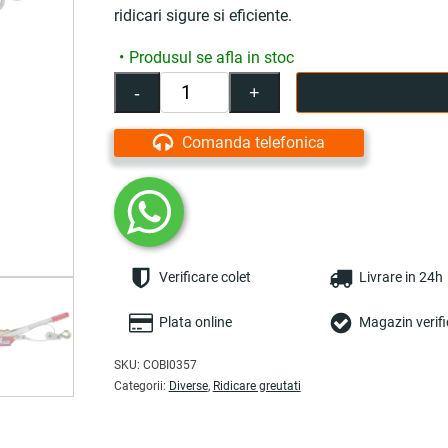
ridicari sigure si eficiente.
Produsul se afla in stoc
-
+
Cantitate
Troliu
profesional
Comanda telefonica
2T,
dinti
dubli,
carlige
duble
-
Verificare colet
Livrare in 24h
COBI
SMART®
Plata online
Magazin verifi
SKU:
COBI0357
Categorii:
Diverse
,
Ridicare greutati