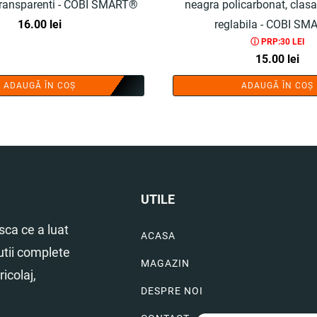
 transparenti - COBI SMART®
neagra policarbonat, clasa 
16.00
lei
reglabila - COBI S
ⓘ PRP:30 LEI
15.00
lei
ADAUGĂ ÎN COȘ
ADAUGĂ ÎN COȘ
UTILE
ca ce a luat
ACASA
utii complete
MAGAZIN
icolaj,
DESPRE NOI