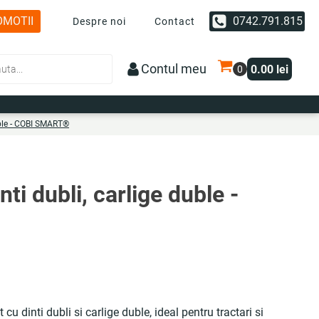
OMOTII
0742.791.815
Despre noi
Contact
Contul meu
0.00
lei
duble - COBI SMART®
nti dubli, carlige duble -
cu dinti dubli si carlige duble, ideal pentru tractari si