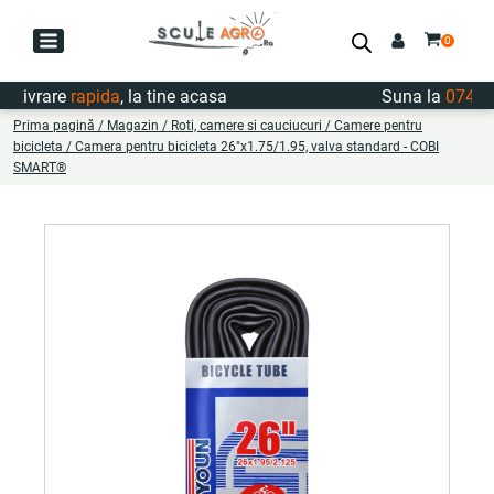
ivrare
rapida
, la tine acasa
Suna la
0747.72
Prima pagină
/
Magazin
/
Roti, camere si cauciucuri
/
Camere pentru
bicicleta
/ Camera pentru bicicleta 26"x1.75/1.95, valva standard - COBI
SMART®