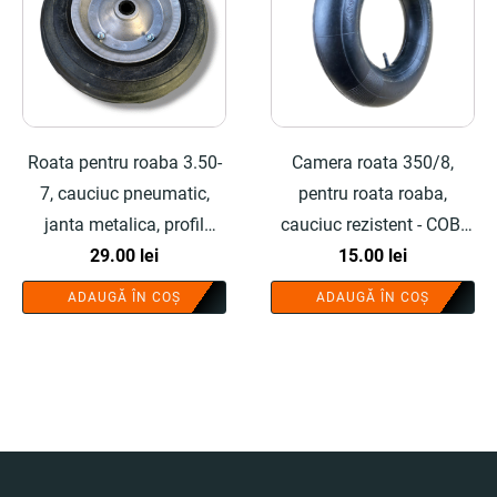
Roata pentru roaba 3.50-
Camera roata 350/8,
7, cauciuc pneumatic,
pentru roata roaba,
janta metalica, profil
cauciuc rezistent - COBI
crapat, compatibila roabe
29.00
lei
SMART®
15.00
lei
brute standard, fara
ADAUGĂ ÎN COȘ
ADAUGĂ ÎN COȘ
rulment - COBI SMART®