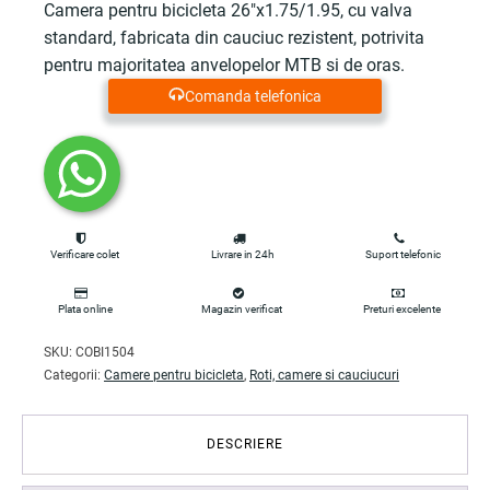
Camera pentru bicicleta 26"x1.75/1.95, cu valva
standard, fabricata din cauciuc rezistent, potrivita
pentru majoritatea anvelopelor MTB si de oras.
Comanda telefonica
Verificare colet
Livrare in 24h
Suport telefonic
Plata online
Magazin verificat
Preturi excelente
SKU:
COBI1504
Categorii:
Camere pentru bicicleta
,
Roti, camere si cauciucuri
DESCRIERE