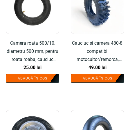
Camera roata 500/10,
Cauciuc si camera 480-8,
diametru 500 mm, pentru
compatibil
roata roaba, cauciuc
motocultor/remorca,
rezistent - COBI SMART®
25.00
lei
profil agricol profesional -
49.00
lei
COBI SMART®
ADAUGĂ ÎN COȘ
ADAUGĂ ÎN COȘ