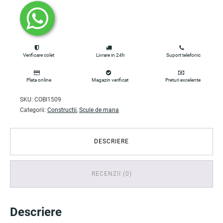
Verificare colet
Livrare in 24h
Suport telefonic
Plata online
Magazin verificat
Preturi excelente
SKU:
COBI1509
Categorii:
Constructii
,
Scule de mana
DESCRIERE
RECENZII (0)
Descriere