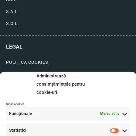
S.A.L.
S.O.L.
LEGAL
POLITICA COOKIES
LIVRARI SI PLATI
Administrează
consimțămintele pentru
GARANTIE SI SERVICE
cookie-uri
FORMULAR SERVICE
Setări cookies.
LIVRARE SI RETUR
Funcționale
Mereu activ
FORMULAR DE RETUR
Statistici
A.N.P.C.
Statistici