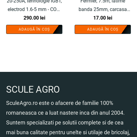
20-250A, tehnologie IGBT,
Fermier, 7.5m, latime
electrod 1.6-5 mm - COBI
banda 25mm, carcasa
290.00
SMART®
lei
cauciucata - COBI
17.00
lei
SMART®
ADAUGĂ ÎN COȘ
ADAUGĂ ÎN COȘ
SCULE AGRO
SculeAgro.ro este o afacere de familie 100%
romaneasca ce a luat nastere inca din anul 2004.
Suntem specializati pe solutii complete si de cea
mai buna calitate pentru unelte si utilaje de bricolaj,