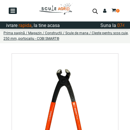
ivrare
rapida
, la tine acasa
Suna la
0747.722
Prima pagină
/
Magazin
/
Constructii
/
Scule de mana
/ Cleste pentru scos cuie,
250 mm, portocaliu - COBI SMART®