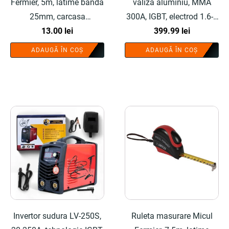
Fermier, 5m, latime banda
valiza aluminiu, MMA
25mm, carcasa
300A, IGBT, electrod 1.6-5
cauciucata - COBI
13.00
lei
mm, protectie IP21 - COBI
399.99
lei
SMART®
SMART®
ADAUGĂ ÎN COȘ
ADAUGĂ ÎN COȘ
Invertor sudura LV-250S,
Ruleta masurare Micul