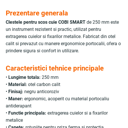
Prezentare generala
Clestele pentru scos cuie COBI SMART
de 250 mm este
un instrument rezistent si practic, utilizat pentru
extragerea cuielor si fixarilor metalice. Fabricat din otel
calit si prevazut cu manere ergonomice portocalii, ofera o
prindere sigura si confort in utilizare.
Caracteristici tehnice principale
•
Lungime totala:
250 mm
•
Material:
otel carbon calit
•
Finisaj:
negru anticoroziv
•
Maner:
ergonomic, acoperit cu material portocaliu
antiderapant
•
Functie principala:
extragerea cuielor si a fixarilor
metalice
•
Capete:
rotunjite pentru priza ferma si protectia