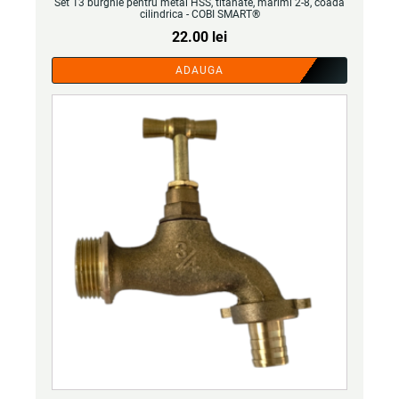
Set 13 burghie pentru metal HSS, titanate, marimi 2-8, coada
cilindrica - COBI SMART®
22.00
lei
ADAUGA