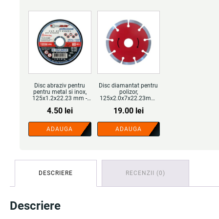
Disc abraziv pentru
Disc diamantat pentru
pentru metal si inox,
polizor,
125x1.2x22.23 mm -
125x2.0x7x22.23mm,
COBI SMART®
rosu, pentru faianta,
4.50
lei
19.00
lei
gresie si ceramica -
COBI SMART®
ADAUGA
ADAUGA
DESCRIERE
RECENZII (0)
Descriere