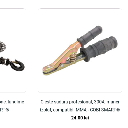
one, lungime
Cleste sudura profesional, 300A, maner
ART®
izolat, compatibil MMA - COBI SMART®
24.00
lei
țul