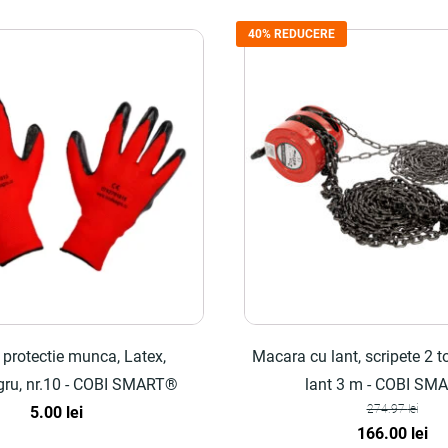
40% REDUCERE
protectie munca, Latex,
Macara cu lant, scripete 2 t
ru, nr.10 - COBI SMART®
lant 3 m - COBI SM
274.97
lei
5.00
lei
Prețul
Pre
166.00
lei