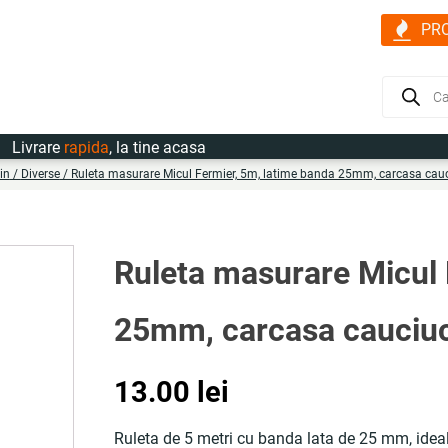
PR
Products
search
vrare
rapida
, la tine acasa
in
/
Diverse
/ Ruleta masurare Micul Fermier, 5m, latime banda 25mm, carcasa ca
Ruleta masurare Micul 
25mm, carcasa cauciu
13.00
lei
Ruleta de 5 metri cu banda lata de 25 mm, idea