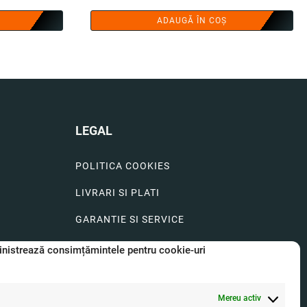
rent
ADAUGĂ ÎN COȘ
te:
.00 lei.
LEGAL
POLITICA COOKIES
LIVRARI SI PLATI
GARANTIE SI SERVICE
FORMULAR SERVICE
nistrează consimțămintele pentru cookie-uri
LIVRARE SI RETUR
Mereu activ
FORMULAR DE RETUR