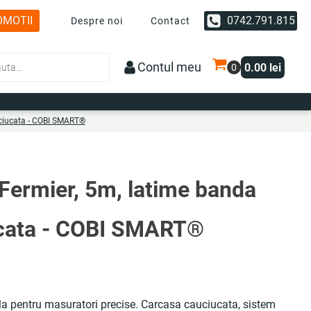
OMOTII
0742.791.815
Despre noi
Contact
Contul meu
0.00
lei
uciucata - COBI SMART®
Fermier, 5m, latime banda
cata - COBI SMART®
la pentru masuratori precise. Carcasa cauciucata, sistem