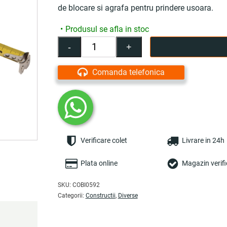
de blocare si agrafa pentru prindere usoara.
Produsul se afla in stoc
-
+
Cantitate
Ruleta
masurare
Comanda telefonica
Micul
Fermier,
5m,
latime
banda
25mm,
Verificare colet
Livrare in 24h
carcasa
cauciucata
-
Plata online
Magazin verifi
COBI
SMART®
SKU:
COBI0592
Categorii:
Constructii
,
Diverse