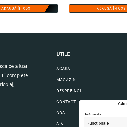
inițial
cu
ADAUGĂ ÎN COȘ
ADAUGĂ ÎN COȘ
a
es
fost:
166
274.97 lei.
UTILE
ca ce a luat
ACASA
utii complete
MAGAZIN
icolaj,
DESPRE NOI
CONTACT
Admi
COS
Setări cookies.
Funcționale
S.A.L.