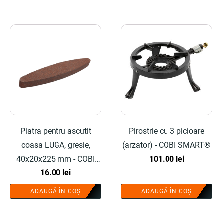
Piatra pentru ascutit
Pirostrie cu 3 picioare
coasa LUGA, gresie,
(arzator) - COBI SMART®
40x20x225 mm - COBI
101.00
lei
SMART®
16.00
lei
ADAUGĂ ÎN COȘ
ADAUGĂ ÎN COȘ