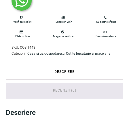
Verificare colet
Livrare in 24h
Suport telefonic
Plata online
Magazin verificat
Preturi excelente
SKU:
COBI1443
Categorii:
Casa si uz gospodaresc
,
Cutite bucatarie si macelarie
DESCRIERE
RECENZII (0)
Descriere