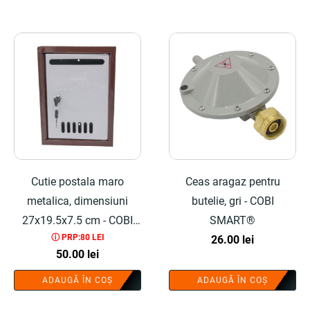
Cutie postala maro
Ceas aragaz pentru
metalica, dimensiuni
butelie, gri - COBI
27x19.5x7.5 cm - COBI
SMART®
ⓘ PRP:80 LEI
SMART®
26.00
lei
50.00
lei
ADAUGĂ ÎN COȘ
ADAUGĂ ÎN COȘ