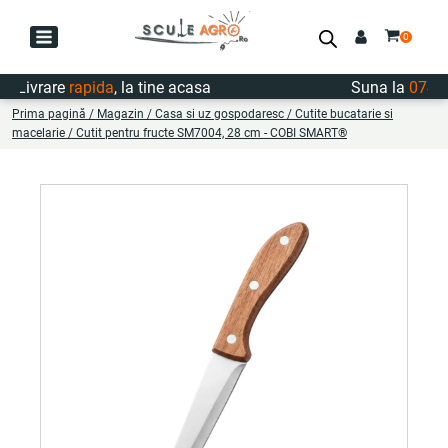
Livrare
rapida
, la tine acasa
Suna la
0747.7
Prima pagină
/
Magazin
/
Casa si uz gospodaresc
/
Cutite bucatarie si
macelarie
/ Cutit pentru fructe SM7004, 28 cm - COBI SMART®