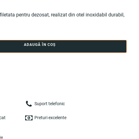
letata pentru dezosat, realizat din otel inoxidabil durabil,
ADAUGĂ ÎN COȘ
Suport telefonic
cat
Preturi excelente
ie