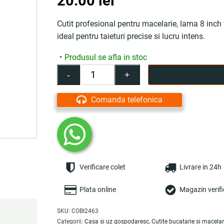
20.00
lei
Cutit profesional pentru macelarie, lama 8 inch fi
ideal pentru taieturi precise si lucru intens.
Produsul se afla in stoc
-
+
Cantitate
Cutit
profesional
Comanda telefonica
macelarie,
8
inch
/
21
cm,
Verificare colet
Livrare in 24h
lama
filetata
dezosat,
Plata online
Magazin verifi
otel
inoxidabil,
SKU:
COBI2463
albastru
Categorii:
Casa si uz gospodaresc
,
Cutite bucatarie si macelar