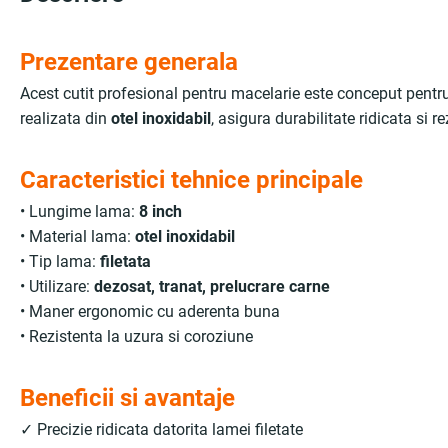
Prezentare generala
Acest cutit profesional pentru macelarie este conceput pentru u
realizata din
otel inoxidabil
, asigura durabilitate ridicata si r
Caracteristici tehnice principale
• Lungime lama:
8 inch
• Material lama:
otel inoxidabil
• Tip lama:
filetata
• Utilizare:
dezosat, tranat, prelucrare carne
• Maner ergonomic cu aderenta buna
• Rezistenta la uzura si coroziune
Beneficii si avantaje
✓ Precizie ridicata datorita lamei filetate