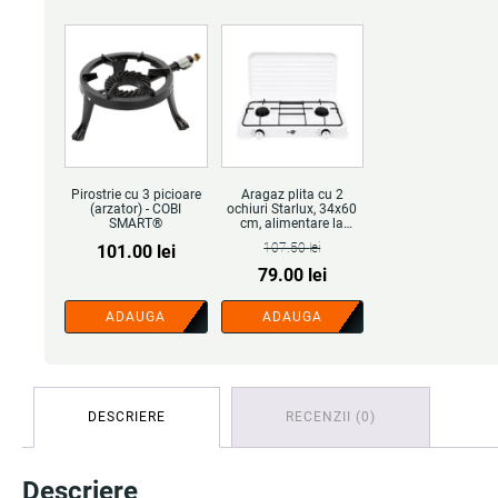
Pirostrie cu 3 picioare
Aragaz plita cu 2
(arzator) - COBI
ochiuri Starlux, 34x60
SMART®
cm, alimentare la
butelie, alb - COBI
107.50
lei
101.00
lei
SMART®
Prețul
Prețul
79.00
lei
inițial
curent
ADAUGA
ADAUGA
a
este:
fost:
79.00 lei.
107.50 lei.
DESCRIERE
RECENZII (0)
Descriere