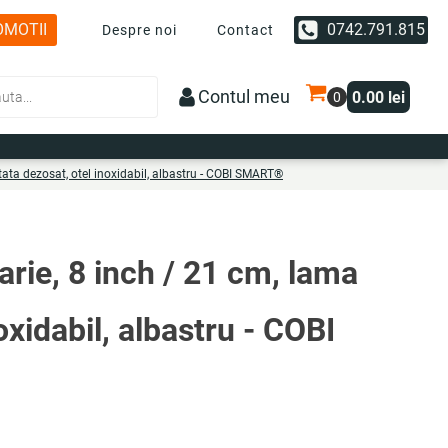
OMOTII
0742.791.815
Despre noi
Contact
Contul meu
0.00
lei
etata dezosat, otel inoxidabil, albastru - COBI SMART®
arie, 8 inch / 21 cm, lama
noxidabil, albastru - COBI