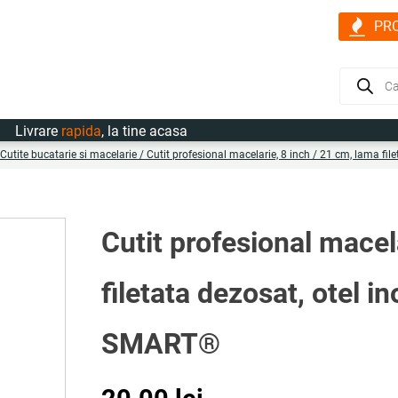
PR
Products
search
vrare
rapida
, la tine acasa
Cutite bucatarie si macelarie
/ Cutit profesional macelarie, 8 inch / 21 cm, lama fil
Cutit profesional macel
filetata dezosat, otel i
SMART®