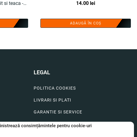
it si teaca -
14.00
lei
ADAUGĂ ÎN COȘ
LEGAL
POLITICA COOKIES
LIVRARI SI PLATI
GARANTIE SI SERVICE
FORMULAR SERVICE
nistrează consimțămintele pentru cookie-uri
LIVRARE SI RETUR