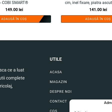
- COBI SMART®
cm, inel fixare, piatra ascut
149.00
lei
COBI SMART®
141.00
lei
ADAUGĂ ÎN COȘ
ADAUGĂ ÎN COȘ
UTILE
ca ce a luat
ACASA
utii complete
MAGAZIN
icolaj,
DESPRE NOI
CONTACT
Admi
COS