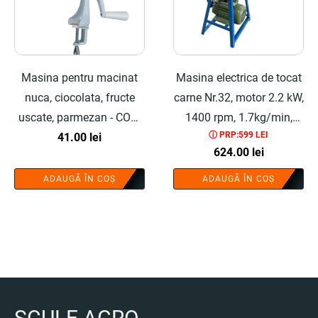
Masina pentru macinat
Masina electrica de tocat
nuca, ciocolata, fructe
carne Nr.32, motor 2.2 kW,
uscate, parmezan - COBI
1400 rpm, 1.7kg/min,
ⓘ PRP:599 LEI
SMART®
41.00
lei
bobinaj cupru 100%,
624.00
lei
include adaptor carnati,
67x39x30 cm, buton
ADAUGĂ ÎN COȘ
ADAUGĂ ÎN COȘ
on/off - COBI SMART®