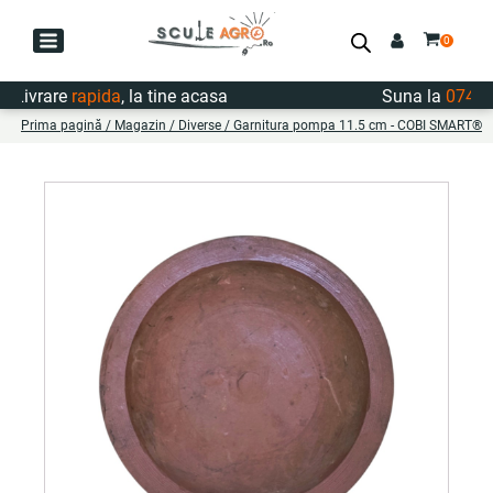
Livrare
rapida
, la tine acasa
Suna la
0747.72
Prima pagină
/
Magazin
/
Diverse
/ Garnitura pompa 11.5 cm - COBI SMART®