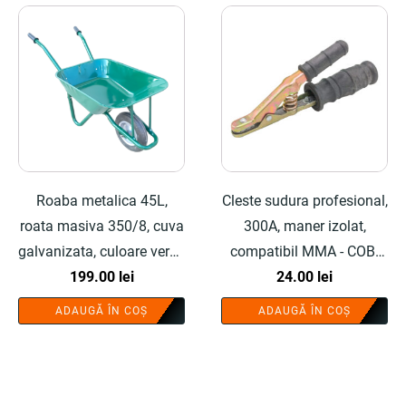
Roaba metalica 45L,
Cleste sudura profesional,
roata masiva 350/8, cuva
300A, maner izolat,
galvanizata, culoare verde
compatibil MMA - COBI
- COBI SMART®
199.00
lei
SMART®
24.00
lei
ADAUGĂ ÎN COȘ
ADAUGĂ ÎN COȘ