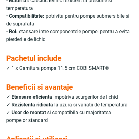
•
Material:
cauciuc tehnic rezistent la presiune si
temperatura
•
Compatibilitate:
potrivita pentru pompe submersibile si
de suprafata
•
Rol:
etansare intre componentele pompei pentru a evita
pierderile de lichid
Pachetul include
✓ 1 x Garnitura pompa 11.5 cm COBI SMART®
Beneficii si avantaje
✓
Etansare eficienta
impotriva scurgerilor de lichid
✓
Rezistenta ridicata
la uzura si variatii de temperatura
✓
Usor de montat
si compatibila cu majoritatea
pompelor standard