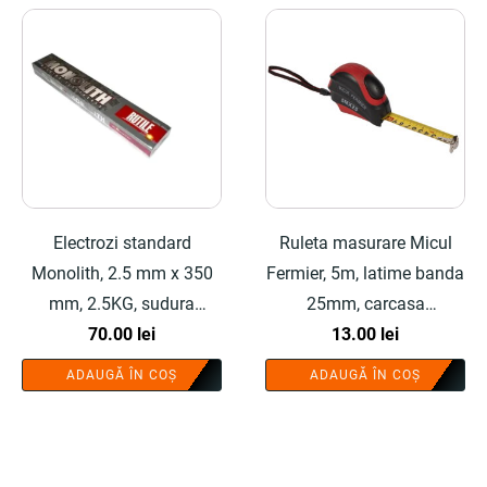
Electrozi standard
Ruleta masurare Micul
Monolith, 2.5 mm x 350
Fermier, 5m, latime banda
mm, 2.5KG, sudura
25mm, carcasa
universala - COBI
70.00
lei
cauciucata - COBI
13.00
lei
SMART®
SMART®
ADAUGĂ ÎN COȘ
ADAUGĂ ÎN COȘ