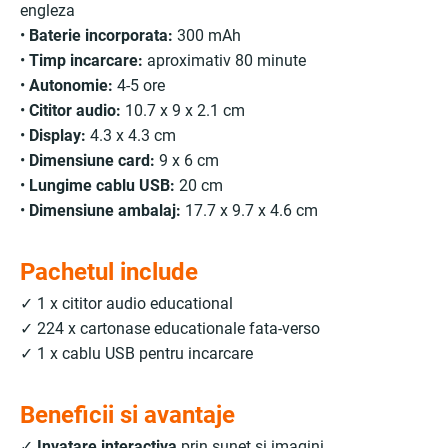
engleza
•
Baterie incorporata:
300 mAh
•
Timp incarcare:
aproximativ 80 minute
•
Autonomie:
4-5 ore
•
Cititor audio:
10.7 x 9 x 2.1 cm
•
Display:
4.3 x 4.3 cm
•
Dimensiune card:
9 x 6 cm
•
Lungime cablu USB:
20 cm
•
Dimensiune ambalaj:
17.7 x 9.7 x 4.6 cm
Pachetul include
✓ 1 x cititor audio educational
✓ 224 x cartonase educationale fata-verso
✓ 1 x cablu USB pentru incarcare
Beneficii si avantaje
✓
Invatare interactiva
prin sunet si imagini