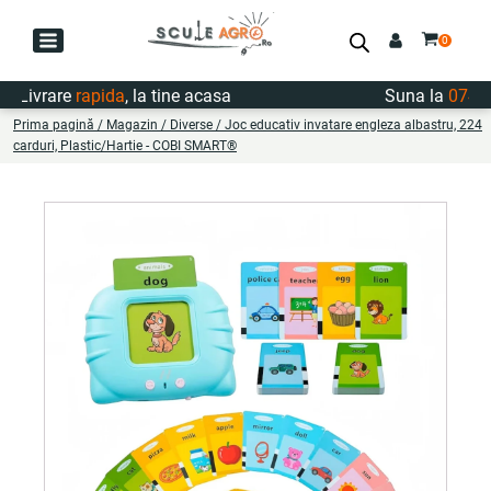
ivrare
rapida
, la tine acasa
Suna la
0747.72
Prima pagină
/
Magazin
/
Diverse
/ Joc educativ invatare engleza albastru, 224
carduri, Plastic/Hartie - COBI SMART®