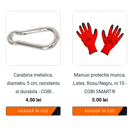
Carabina metalica,
Manusi protectie munca,
diametru 5 cm, rezistenta
Latex, Rosu/Negru, nr.10 -
si durabila - COBI
COBI SMART®
SMART®
4.00
lei
5.00
lei
ADAUGĂ ÎN COȘ
ADAUGĂ ÎN COȘ