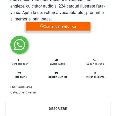
engleze, cu cititor audio si 224 carduri ilustrate fata-
verso. Ajuta la dezvoltarea vocabularului, pronuntiei
si memoriei prin joaca.
Comanda telefonica
Verificare colet
Livrare in 24h
Suport telefonic
Plata online
Magazin verificat
Preturi excelente
SKU:
COBI2493
Categorie:
Diverse
DESCRIERE