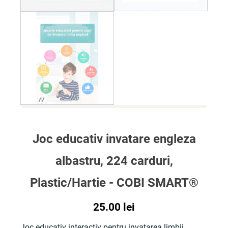
Joc educativ invatare engleza
albastru, 224 carduri,
Plastic/Hartie - COBI SMART®
25.00
lei
Joc educativ interactiv pentru invatarea limbii