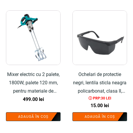
Mixer electric cu 2 palete,
Ochelari de protectie
1800W, palete 120 mm,
negri, lentila sticla neagra
pentru materiale de
policarbonat, clasa II,
ⓘ PRP:30 LEI
constructii - COBI
499.00
lei
lungime reglabila - COBI
15.00
lei
SMART®
SMART®
ADAUGĂ ÎN COȘ
ADAUGĂ ÎN COȘ