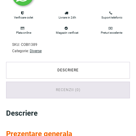
Verificare colet
Livrare in 24h
Suport telefonic
Plata online
Magazin verificat
Preturi excelente
SKU:
COBI1389
Categorie:
Diverse
DESCRIERE
RECENZII (0)
Descriere
Prezentare generala