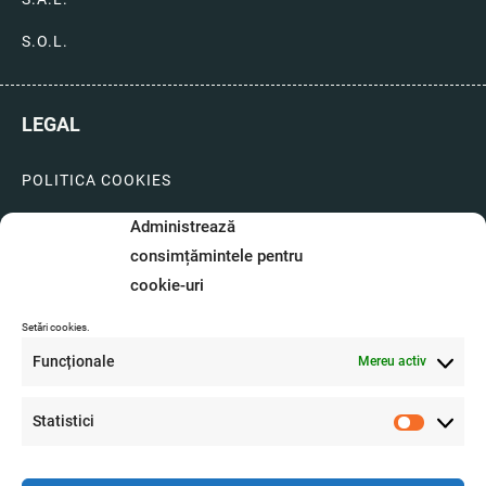
S.O.L.
LEGAL
POLITICA COOKIES
LIVRARI SI PLATI
Administrează
consimțămintele pentru
GARANTIE SI SERVICE
cookie-uri
FORMULAR SERVICE
Setări cookies.
LIVRARE SI RETUR
Funcționale
Mereu activ
FORMULAR DE RETUR
Statistici
Statistici
A.N.P.C.
O.D.R.