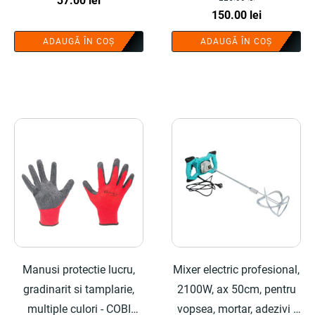
COBI SMART®
37.00
lei
Prețul
Prețul
150.00
lei
inițial
curent
ADAUGĂ ÎN COȘ
ADAUGĂ ÎN COȘ
a
este:
fost:
150.00 lei.
225.00 lei.
Manusi protectie lucru,
Mixer electric profesional,
gradinarit si tamplarie,
2100W, ax 50cm, pentru
multiple culori - COBI
vopsea, mortar, adezivi -