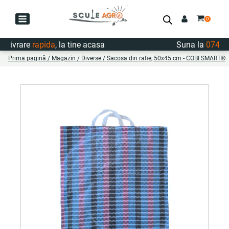
Livrare
rapida
, la tine acasa
Suna la
0747.72
Prima pagină
/
Magazin
/
Diverse
/ Sacosa din rafie, 50x45 cm - COBI SMART®