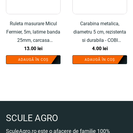
Ruleta masurare Micul
Carabina metalica,
Fermier, 5m, latime banda
diametru 5 cm, rezistenta
25mm, carcasa
si durabila - COBI
cauciucata - COBI
13.00
lei
SMART®
4.00
lei
SMART®
ADAUGĂ ÎN COȘ
ADAUGĂ ÎN COȘ
SCULE AGRO
SculeAgro.ro este o afacere de familie 100%