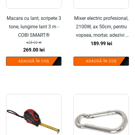
Macara cu lant, scripete 3
Mixer electric profesional,
tone, lungime lant 3 m -
2100W, ax 50cm, pentru
COBI SMART®
vopsea, mortar, adezivi -
425.00
lei
COBI SMART®
189.99
lei
Prețul
Prețul
269.00
lei
inițial
curent
ADAUGĂ ÎN COȘ
ADAUGĂ ÎN COȘ
a
este:
fost:
269.00 lei.
425.00 lei.