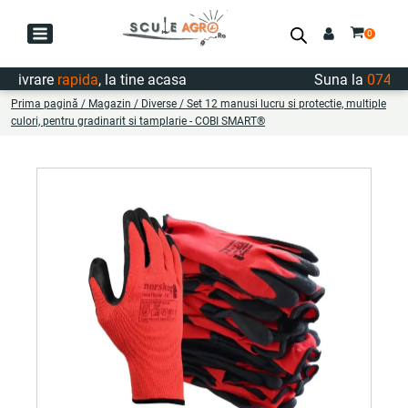
Livrare
rapida
, la tine acasa
Suna la
0747.72
Prima pagină
/
Magazin
/
Diverse
/ Set 12 manusi lucru si protectie, multiple
culori, pentru gradinarit si tamplarie - COBI SMART®