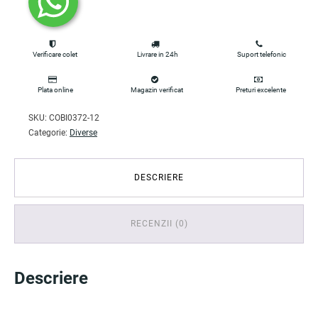
Verificare colet
Livrare in 24h
Suport telefonic
Plata online
Magazin verificat
Preturi excelente
SKU:
COBI0372-12
Categorie:
Diverse
DESCRIERE
RECENZII (0)
Descriere