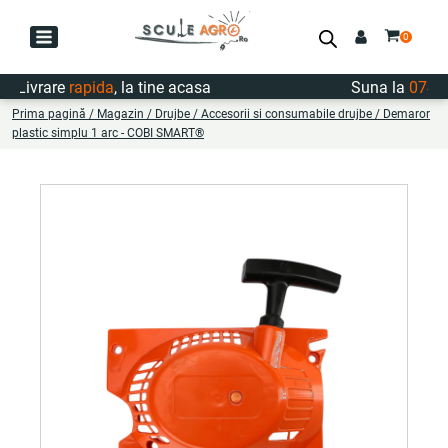
Livrare
rapida
, la tine acasa
Suna la
0747.7
Prima pagină
/
Magazin
/
Drujbe
/
Accesorii si consumabile drujbe
/ Demaror
plastic simplu 1 arc - COBI SMART®