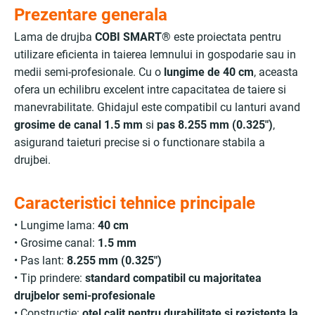
Prezentare generala
Lama de drujba
COBI SMART®
este proiectata pentru
utilizare eficienta in taierea lemnului in gospodarie sau in
medii semi-profesionale. Cu o
lungime de 40 cm
, aceasta
ofera un echilibru excelent intre capacitatea de taiere si
manevrabilitate. Ghidajul este compatibil cu lanturi avand
grosime de canal 1.5 mm
si
pas 8.255 mm (0.325")
,
asigurand taieturi precise si o functionare stabila a
drujbei.
Caracteristici tehnice principale
• Lungime lama:
40 cm
• Grosime canal:
1.5 mm
• Pas lant:
8.255 mm (0.325")
• Tip prindere:
standard compatibil cu majoritatea
drujbelor semi-profesionale
• Constructie:
otel calit pentru durabilitate si rezistenta la