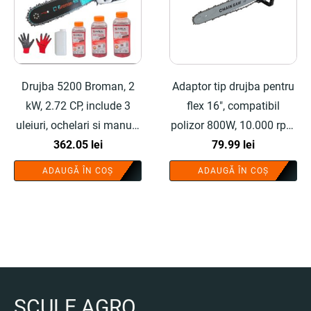
Drujba 5200 Broman, 2
Adaptor tip drujba pentru
kW, 2.72 CP, include 3
flex 16", compatibil
uleiuri, ochelari si manusi
polizor 800W, 10.000 rpm
- COBI SMART®
362.05
lei
- COBI SMART®
79.99
lei
ADAUGĂ ÎN COȘ
ADAUGĂ ÎN COȘ
SCULE AGRO