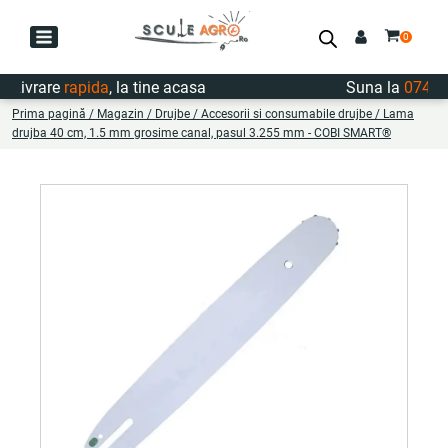
Livrare
rapida
, la tine acasa
Suna la
0747.72
Prima pagină
/
Magazin
/
Drujbe
/
Accesorii si consumabile drujbe
/ Lama
drujba 40 cm, 1.5 mm grosime canal, pasul 3.255 mm - COBI SMART®