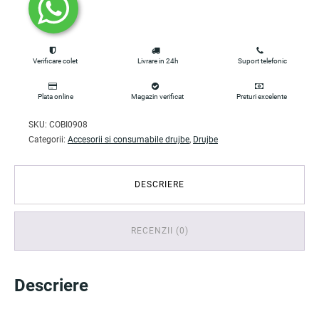
Verificare colet
Livrare in 24h
Suport telefonic
Plata online
Magazin verificat
Preturi excelente
SKU:
COBI0908
Categorii:
Accesorii si consumabile drujbe
,
Drujbe
DESCRIERE
RECENZII (0)
Descriere