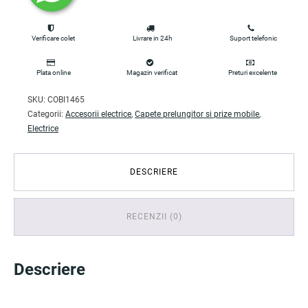
Verificare colet
Livrare in 24h
Suport telefonic
Plata online
Magazin verificat
Preturi excelente
SKU:
COBI1465
Categorii:
Accesorii electrice
,
Capete prelungitor si prize mobile
,
Electrice
DESCRIERE
RECENZII (0)
Descriere