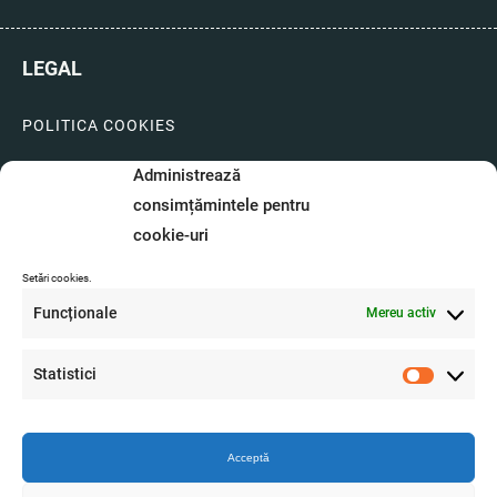
LEGAL
POLITICA COOKIES
LIVRARI SI PLATI
Administrează
consimțămintele pentru
GARANTIE SI SERVICE
cookie-uri
FORMULAR SERVICE
Setări cookies.
LIVRARE SI RETUR
Funcționale
Mereu activ
FORMULAR DE RETUR
Statistici
A.N.P.C.
Statistici
O.D.R.
Acceptă
Produsul se afla in stoc