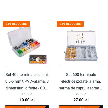
a
este:
SMART®
fost:
29.00 lei.
37.50 lei.
33% REDUCERE
33% REDUCERE
Set 400 terminale cu pini,
Set 600 terminale
0.5-6 mm², PVC+alama, 8
electrice izolate, alama,
dimensiuni diferite - COBI
sarma de cupru, asortate -
15.00
lei
40.00
lei
SMART®
COBI SMART®
Prețul
Prețul
Prețul
Prețul
10.00
lei
27.00
lei
inițial
curent
inițial
curent