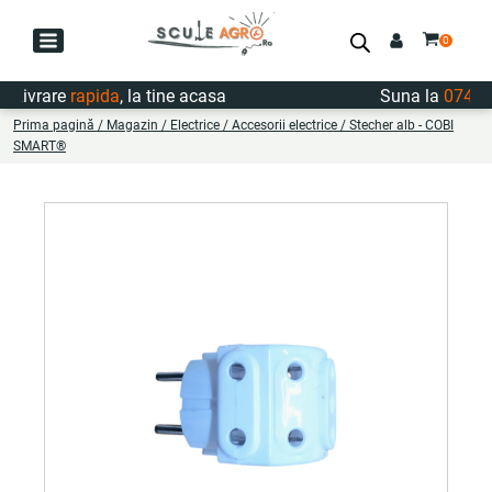
ivrare
rapida
, la tine acasa
Suna la
0747.722
Prima pagină
/
Magazin
/
Electrice
/
Accesorii electrice
/ Stecher alb - COBI
SMART®