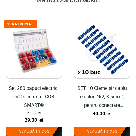
DIN ACEEASI CATEGORIE:
23% REDUCERE
Set 280 papuci electrici,
SET 10 Cleme sir cablu
PVC si alama - COBI
electric Nr2, 3-6mm²,
SMART®
pentru conectare
37.50
lei
conductori electrici,
40.00
lei
Prețul
Prețul
29.00
lei
montaj rapid, constructie
inițial
curent
rezistenta - COBI
ADAUGĂ ÎN COȘ
ADAUGĂ ÎN COȘ