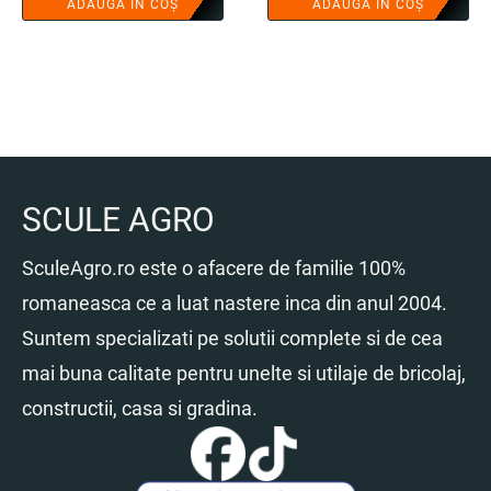
ADAUGĂ ÎN COȘ
ADAUGĂ ÎN COȘ
a
este:
a
este:
fost:
10.00 lei.
fost:
27.00 lei.
15.00 lei.
40.00 lei.
SCULE AGRO
SculeAgro.ro este o afacere de familie 100%
romaneasca ce a luat nastere inca din anul 2004.
Suntem specializati pe solutii complete si de cea
mai buna calitate pentru unelte si utilaje de bricolaj,
constructii, casa si gradina.