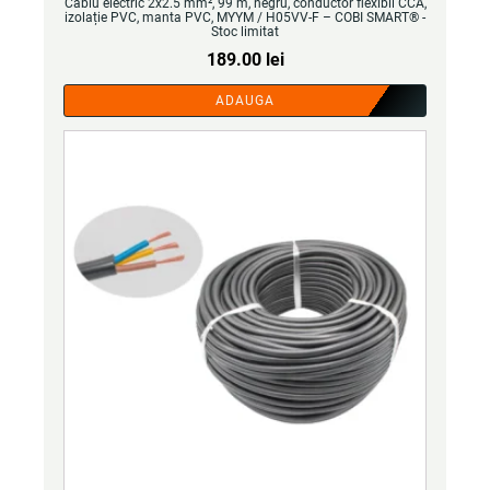
Cablu electric 2x2.5 mm², 99 m, negru, conductor flexibil CCA,
izolație PVC, manta PVC, MYYM / H05VV-F – COBI SMART® -
Stoc limitat
189.00
lei
ADAUGA