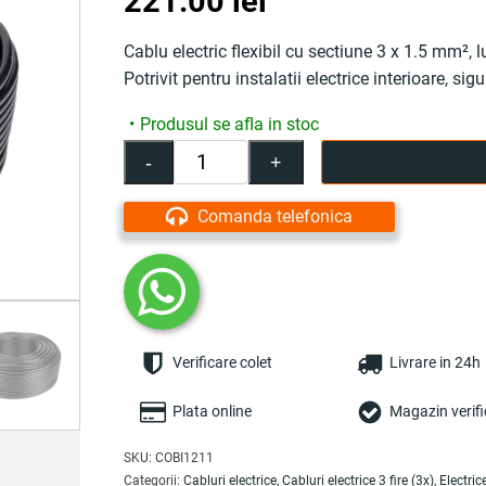
221.00
lei
Cablu electric flexibil cu sectiune 3 x 1.5 mm²
Potrivit pentru instalatii electrice interioare, sigur
Produsul se afla in stoc
-
+
Cantitate
Cablu
electric
Comanda telefonica
3x1.5
mm²,
100
m,
negru,
conductor
Verificare colet
Livrare in 24h
flexibil
CCA,
izolație
Plata online
Magazin verifi
PVC,
manta
SKU:
COBI1211
PVC,
Categorii:
Cabluri electrice
,
Cabluri electrice 3 fire (3x)
,
Electric