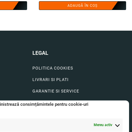
ADAUGĂ ÎN COȘ
LEGAL
POLITICA COOKIES
LIVRARI SI PLATI
GARANTIE SI SERVICE
FORMULAR SERVICE
nistrează consimțămintele pentru cookie-uri
LIVRARE SI RETUR
Mereu activ
FORMULAR DE RETUR