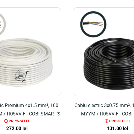
ric Premium 4x1.5 mm², 100
Cablu electric 3x0.75 mm², 
M / H05VV-F - COBI SMART®
MYYM / H05VV-F - COB
ⓘ PRP:674 LEI
ⓘ PRP:381 LEI
272.00
lei
131.00
lei