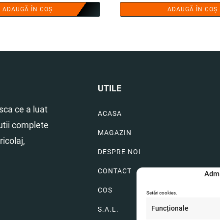
ADAUGĂ ÎN COȘ
ADAUGĂ ÎN COȘ
UTILE
ca ce a luat
ACASA
utii complete
MAGAZIN
icolaj,
DESPRE NOI
CONTACT
Admi
COS
Setări cookies.
Funcționale
S.A.L.