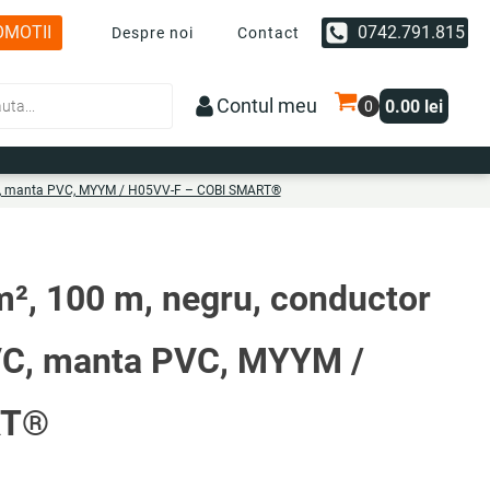
OMOTII
0742.791.815
Despre noi
Contact
Contul meu
0.00
lei
e PVC, manta PVC, MYYM / H05VV-F – COBI SMART®
m², 100 m, negru, conductor
 PVC, manta PVC, MYYM /
RT®