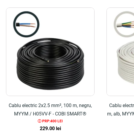
Cablu electric 2x2.5 mm², 100 m, negru,
Cablu elect
MYYM / H05VV-F - COBI SMART®
m, alb, MYY
ⓘ PRP:400 LEI
229.00
lei