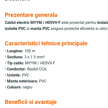
Prezentare generala
Cablul electric MYYM / H05VV-F
este proiectat pentru
instal
izolatie PVC
si
manta PVC
asigura protectie eficienta si utili
Caracteristici tehnice principale
•
Lungime:
100 m
•
Sectiune:
3 x 1.5 mm²
•
Tip cablu:
MYYM / H05VV-F
•
Conductor:
flexibil CCA
•
Izolatie:
PVC
•
Manta exterioara:
PVC
•
Culoare:
negru
Beneficii si avantaje