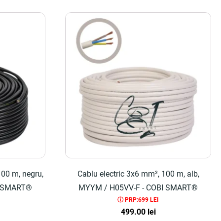
100 m, negru,
Cablu electric 3x6 mm², 100 m, alb,
I SMART®
MYYM / H05VV-F - COBI SMART®
ⓘ PRP:699 LEI
499.00
lei