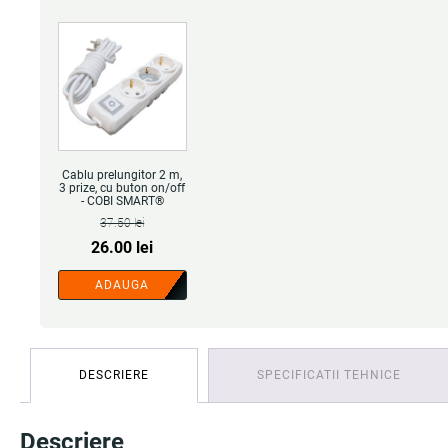
Cablu prelungitor 2 m,
3 prize, cu buton on/off
- COBI SMART®
37.50
lei
Prețul
Prețul
26.00
lei
inițial
curent
ADAUGA
a
este:
fost:
26.00 lei.
37.50 lei.
DESCRIERE
SPECIFICATII TEHNICE
Descriere