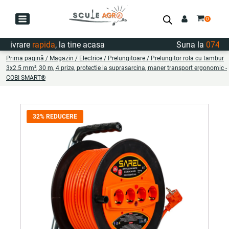
rare
rapida
, la tine acasa
Suna la
0747.722.
Prima pagină
/
Magazin
/
Electrice
/
Prelungitoare
/ Prelungitor rola cu tambur
3x2.5 mm², 30 m, 4 prize, protectie la suprasarcina, maner transport ergonomic -
COBI SMART®
32% REDUCERE