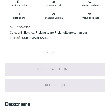
Verificare colet
Livrare in 24h
Suport telefonic
Plata online
Magazin verificat
Preturi excelente
SKU:
COBI0536
Categorii:
Electrice
,
Prelungitoare
,
Prelungitoare cu tambur
Etichetă:
COBI_SMART CARGUS
DESCRIERE
SPECIFICATII TEHNICE
RECENZII (6)
Descriere