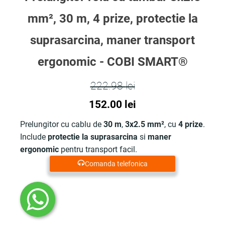
mm², 30 m, 4 prize, protectie la
suprasarcina, maner transport
ergonomic - COBI SMART®
222.98
lei
Prețul
Prețul
152.00
lei
inițial
curent
Prelungitor cu cablu de
30 m
,
3x2.5 mm²
, cu
4 prize
.
Include
protectie la suprasarcina
si
maner
a
este:
ergonomic
pentru transport facil.
fost:
152.00 lei.
Comanda telefonica
222.98 lei.