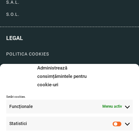
S.A.L.
S.O.L.
LEGAL
POLITICA COOKIES
LIVRARI SI PLATI
Administrează
consimțămintele pentru
GARANTIE SI SERVICE
cookie-uri
FORMULAR SERVICE
Setări cookies.
LIVRARE SI RETUR
Funcționale
Mereu activ
FORMULAR DE RETUR
Statistici
A.N.P.C.
Statistici
O.D.R.