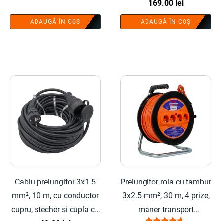
Evaluat la
169.00
lei
SMART®
4.56
din 5
ADAUGĂ ÎN COȘ
ADAUGĂ ÎN COȘ
Cablu prelungitor 3x1.5
Prelungitor rola cu tambur
mm², 10 m, cu conductor
3x2.5 mm², 30 m, 4 prize,
cupru, stecher si cupla cu
maner transport