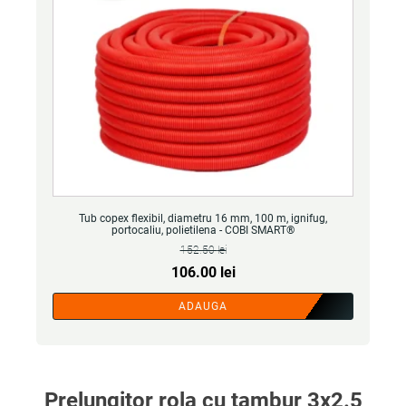
Tub copex flexibil, diametru 16 mm, 100 m, ignifug,
portocaliu, polietilena - COBI SMART®
152.50
lei
Prețul
Prețul
106.00
lei
inițial
curent
ADAUGA
a
este:
fost:
106.00 lei.
152.50 lei.
Prelungitor rola cu tambur 3x2.5