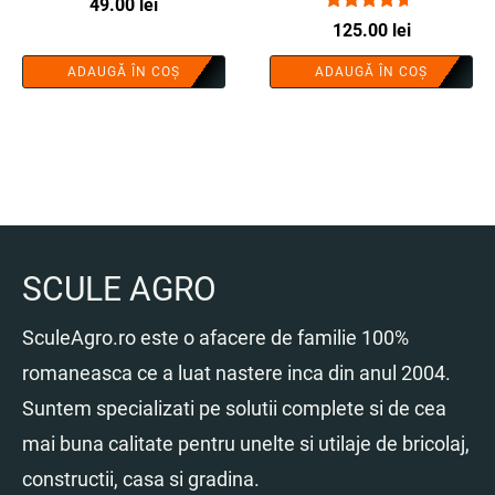
protectie - COBI SMART®
49.00
lei
ergonomic - COBI
Evaluat la
125.00
lei
SMART®
4.50
din 5
ADAUGĂ ÎN COȘ
ADAUGĂ ÎN COȘ
SCULE AGRO
SculeAgro.ro este o afacere de familie 100%
romaneasca ce a luat nastere inca din anul 2004.
Suntem specializati pe solutii complete si de cea
mai buna calitate pentru unelte si utilaje de bricolaj,
constructii, casa si gradina.