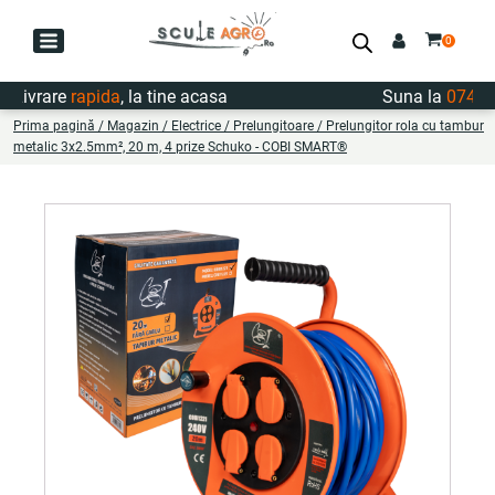
ivrare
rapida
, la tine acasa
Suna la
0747.722
Prima pagină
/
Magazin
/
Electrice
/
Prelungitoare
/ Prelungitor rola cu tambur
metalic 3x2.5mm², 20 m, 4 prize Schuko - COBI SMART®