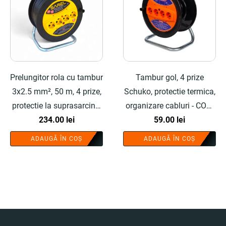
Prelungitor rola cu tambur
Tambur gol, 4 prize
3x2.5 mm², 50 m, 4 prize,
Schuko, protectie termica,
protectie la suprasarcina,
organizare cabluri - COBI
maner transport
234.00
lei
SMART®
59.00
lei
ergonomic, gablen - COBI
ADAUGĂ ÎN COȘ
ADAUGĂ ÎN COȘ
SMART®