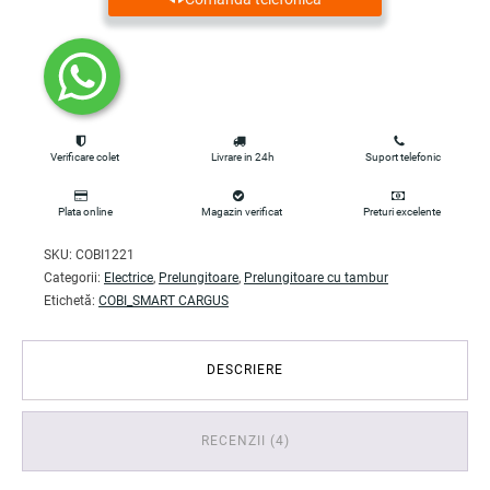
Verificare colet
Livrare in 24h
Suport telefonic
Plata online
Magazin verificat
Preturi excelente
SKU:
COBI1221
Categorii:
Electrice
,
Prelungitoare
,
Prelungitoare cu tambur
Etichetă:
COBI_SMART CARGUS
DESCRIERE
RECENZII (4)