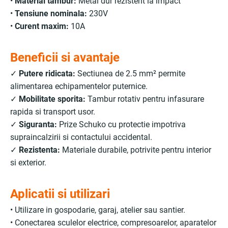
•
Material tambur:
Metal dur rezistent la impact
•
Tensiune nominala:
230V
•
Curent maxim:
10A
Beneficii si avantaje
✓
Putere ridicata:
Sectiunea de 2.5 mm² permite
alimentarea echipamentelor puternice.
✓
Mobilitate sporita:
Tambur rotativ pentru infasurare
rapida si transport usor.
✓
Siguranta:
Prize Schuko cu protectie impotriva
supraincalzirii si contactului accidental.
✓
Rezistenta:
Materiale durabile, potrivite pentru interior
si exterior.
Aplicatii si utilizari
• Utilizare in gospodarie, garaj, atelier sau santier.
• Conectarea sculelor electrice, compresoarelor, aparatelor