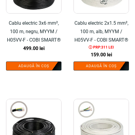
Cablu electric 3x6 mm²,
Cablu electric 2x1.5 mm²,
100 m, negru, MYYM /
100 m, alb, MYYM /
H05VV-F - COBI SMART®
H05VV-F - COBI SMART®
ⓘ PRP:311 LEI
499.00
lei
159.00
lei
ADAUGĂ ÎN COȘ
ADAUGĂ ÎN COȘ