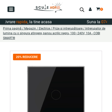
ivrare
rapida
, la tine acasa
Suna la
0747.722
Prima pagină
/
Magazin
/
Electrice
/
Prize si intrerupătoare
/ Intrerupator de
lumina cu o singura atingere, panou acrilic negru, 100–240V, 10A - COBI
SMART®
20% REDUCERE