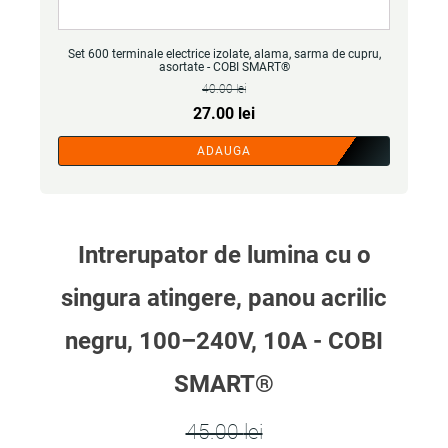
Set 600 terminale electrice izolate, alama, sarma de cupru,
asortate - COBI SMART®
40.00
lei
Prețul
Prețul
27.00
lei
inițial
curent
ADAUGA
a
este:
fost:
27.00 lei.
40.00 lei.
Intrerupator de lumina cu o
singura atingere, panou acrilic
negru, 100–240V, 10A - COBI
SMART®
45.00
lei