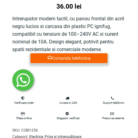
Prețul
Prețul
36.00
lei
inițial
curent
Intrerupator modern tactil, cu panou frontal din acril
negru lucios si carcasa din plastic PC ignifug,
a
este:
compatibil cu tensiuni de 100–240V AC si curent
fost:
36.00 lei.
nominal de 10A. Design elegant, potrivit pentru
spatii rezidentiale si comerciale moderne.
45.00 lei.
Comanda telefonica
Verificare colet
Livrare in 24h
Suport telefonic
Plata online
Magazin verificat
Preturi excelente
SKU:
COBI1256
Categorii:
Electrice
,
Prize si intrerupătoare