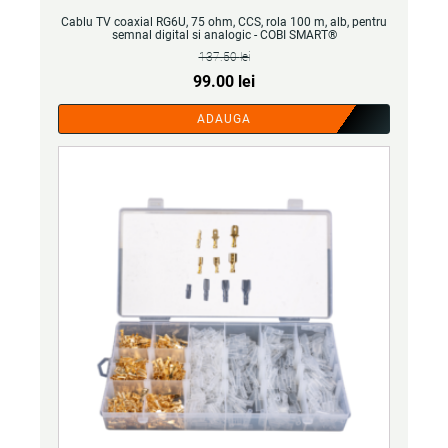
Cablu TV coaxial RG6U, 75 ohm, CCS, rola 100 m, alb, pentru
semnal digital si analogic - COBI SMART®
137.50
lei
Prețul
Prețul
99.00
lei
inițial
curent
ADAUGA
a
este:
fost:
99.00 lei.
137.50 lei.