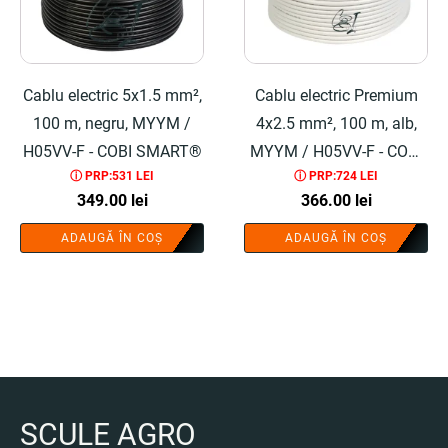
Cablu electric 5x1.5 mm²,
Cablu electric Premium
100 m, negru, MYYM /
4x2.5 mm², 100 m, alb,
H05VV-F - COBI SMART®
MYYM / H05VV-F - COBI
ⓘ PRP:531 LEI
ⓘ PRP:724 LEI
SMART®
349.00
lei
366.00
lei
ADAUGĂ ÎN COȘ
ADAUGĂ ÎN COȘ
SCULE AGRO