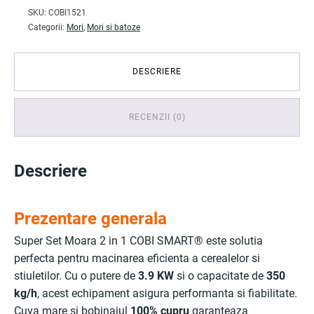
SKU:
COBI1521
Categorii:
Mori
,
Mori si batoze
DESCRIERE
RECENZII (0)
Descriere
Prezentare generala
Super Set Moara 2 in 1 COBI SMART® este solutia
perfecta pentru macinarea eficienta a cerealelor si
stiuletilor. Cu o putere de
3.9 KW
si o capacitate de
350
kg/h
, acest echipament asigura performanta si fiabilitate.
Cuva mare si bobinajul
100% cupru
garanteaza