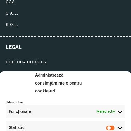
COS
S.A.L.
S.O.L.
LEGAL
POLITICA COOKIES
LIVRARI SI PLATI
Administrează
consimțămintele pentru
GARANTIE SI SERVICE
cookie-uri
FORMULAR SERVICE
Setări cookies.
LIVRARE SI RETUR
Funcționale
Mereu activ
FORMULAR DE RETUR
Statistici
A.N.P.C.
Statistici