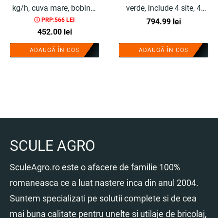
kg/h, cuva mare, bobinaj
verde, include 4 site, 4
ⓘ PRP:566 LEI
cupru, adaptor fructe si
saci, manusi, ochelari de
794.99
lei
452.00
lei
legume, 4 site, 3 saci,
protectie - COBI SMART®
manusi, ochelari,
ADAUGĂ ÎN COȘ
ADAUGĂ ÎN COȘ
surubelnita, perie - COBI
SMART®
SCULE AGRO
SculeAgro.ro este o afacere de familie 100%
romaneasca ce a luat nastere inca din anul 2004.
Suntem specializati pe solutii complete si de cea
mai buna calitate pentru unelte si utilaje de bricolaj,