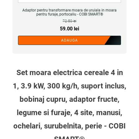
Adaptor pentru transformare moara de uruiala in moara
pentru furaje, portocaliu - COBI SMART®
72.50
lei
Prețul
Prețul
59.00
lei
inițial
curent
ADAUGA
a
este:
fost:
59.00 lei.
72.50 lei.
Set moara electrica cereale 4 in
1, 3.9 kW, 300 kg/h, suport inclus,
bobinaj cupru, adaptor fructe,
legume si furaje, 4 site, manusi,
ochelari, surubelnita, perie - COBI