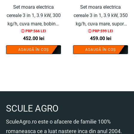
Set moara electrica
Set moara electrica
cereale 3 in 1, 3.9 kW, 300
cereale 3 in 1, 3.9 kW, 350
kg/h, cuva mare, bobinaj
kg/h, cuva mare, suport
ⓘ PRP:566 LEI
ⓘ PRP:599 LEI
cupru, adaptor fructe si
universal, pentru furaje si
452.00
lei
459.00
lei
legume, 4 site, 3 saci,
uruiala, 3 saci, 4 site,
manusi, ochelari,
manusi, ochelari,
ADAUGĂ ÎN COȘ
ADAUGĂ ÎN COȘ
surubelnita, perie - COBI
surubelnita, perie - COBI
SMART®
SMART®
SCULE AGRO
SculeAgro.ro este o afacere de familie 100%
romaneasca ce a luat nastere inca din anul 2004.