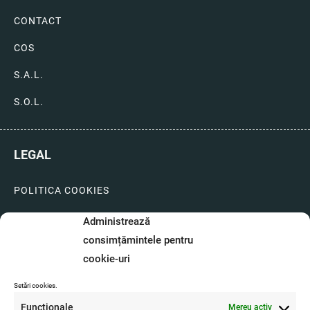
CONTACT
COS
S.A.L.
S.O.L.
LEGAL
POLITICA COOKIES
LIVRARI SI PLATI
Administrează
consimțămintele pentru
GARANTIE SI SERVICE
cookie-uri
FORMULAR SERVICE
Setări cookies.
LIVRARE SI RETUR
Funcționale
Mereu activ