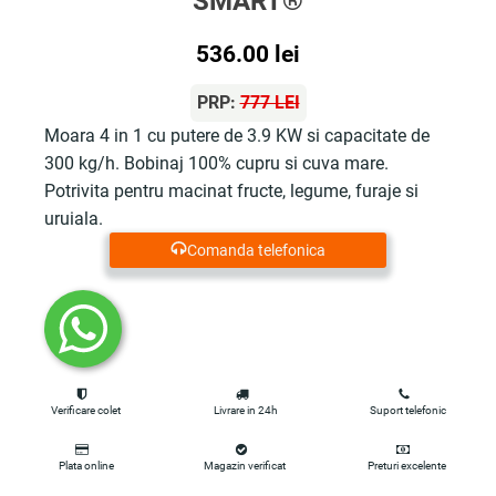
SMART®
536.00
lei
PRP:
777 LEI
Moara 4 in 1 cu putere de 3.9 KW si capacitate de
300 kg/h. Bobinaj 100% cupru si cuva mare.
Potrivita pentru macinat fructe, legume, furaje si
uruiala.
Comanda telefonica
Verificare colet
Livrare in 24h
Suport telefonic
Plata online
Magazin verificat
Preturi excelente