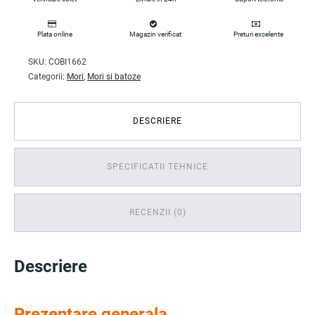
Plata online
Magazin verificat
Preturi excelente
SKU:
COBI1662
Categorii:
Mori
,
Mori si batoze
DESCRIERE
SPECIFICATII TEHNICE
RECENZII (0)
Descriere
Prezentare generala