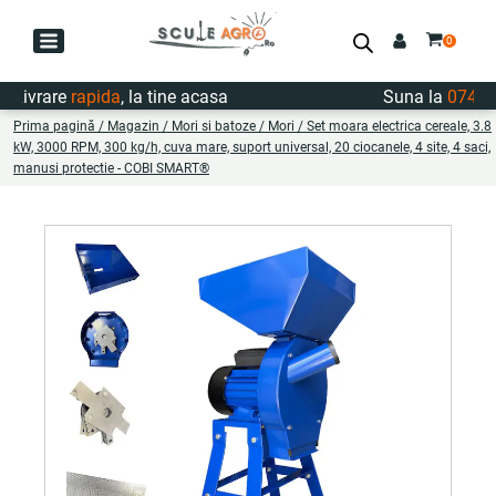
ivrare
rapida
, la tine acasa
Suna la
0747.722
Prima pagină
/
Magazin
/
Mori si batoze
/
Mori
/ Set moara electrica cereale, 3.8
kW, 3000 RPM, 300 kg/h, cuva mare, suport universal, 20 ciocanele, 4 site, 4 saci,
manusi protectie - COBI SMART®