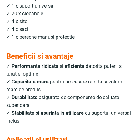
✓ 1 x suport universal
✓ 20 x ciocanele
✓ 4 x site
✓ 4 x saci
✓ 1 x pereche manusi protectie
Beneficii si avantaje
✓
Performanta ridicata
si
eficienta
datorita puterii si
turatiei optime
✓
Capacitate mare
pentru procesare rapida si volum
mare de produs
✓
Durabilitate
asigurata de componente de calitate
superioara
✓
Stabilitate si usurinta in utilizare
cu suportul universal
inclus