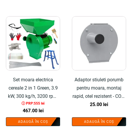
Set moara electrica
Adaptor stiuleti porumb
cereale 2 in 1 Green, 3.9
pentru moara, montaj
kW, 300 kg/h, 3200 rpm,
rapid, otel rezistent - COBI
ⓘ PRP:555 lei
tambur 20 ciocanele,
SMART®
25.00
lei
467.00
lei
bobinaj 100% cupru,
suport inclus - COBI
ADAUGĂ ÎN COȘ
ADAUGĂ ÎN COȘ
SMART®