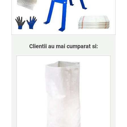
Clientii au mai cumparat si: