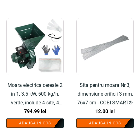
Moara electrica cereale 2
Sita pentru moara Nr.3,
in 1, 3.5 kW, 500 kg/h,
dimensiune orificii 3 mm,
verde, include 4 site, 4
76x7 cm - COBI SMART®
saci, manusi, ochelari de
794.99
lei
12.00
lei
protectie - COBI SMART®
ADAUGĂ ÎN COȘ
ADAUGĂ ÎN COȘ