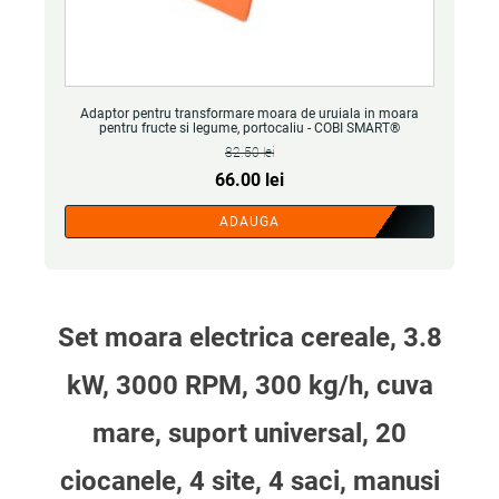
Adaptor pentru transformare moara de uruiala in moara
pentru fructe si legume, portocaliu - COBI SMART®
82.50
lei
Prețul
Prețul
66.00
lei
inițial
curent
ADAUGA
a
este:
fost:
66.00 lei.
82.50 lei.
Set moara electrica cereale, 3.8
kW, 3000 RPM, 300 kg/h, cuva
mare, suport universal, 20
ciocanele, 4 site, 4 saci, manusi