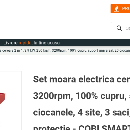
PR
Products
search
are
rapida
, la tine acasa
a cereale 2 in 1, 3.9 kW, 250 kg/h, 3200rpm, 100% cupru, suport universal, 20 ciocane
Set moara electrica cer
3200rpm, 100% cupru, s
ciocanele, 4 site, 3 sac
protectie - COBI SMA