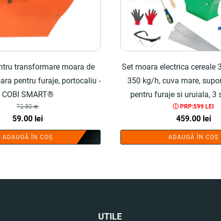
ntru transformare moara de
Set moara electrica cereale 3
ara pentru furaje, portocaliu -
350 kg/h, cuva mare, supor
COBI SMART®
pentru furaje si uruiala, 3 s
72.50
lei
ⓘ PRP:599 LEI
manusi, ochelari, surubelnita
Prețul
Prețul
59.00
lei
459.00
lei
SMART®
inițial
curent
ADAUGĂ ÎN COȘ
ADAUGĂ ÎN COȘ
a
este:
fost:
59.00 lei.
72.50 lei.
UTILE