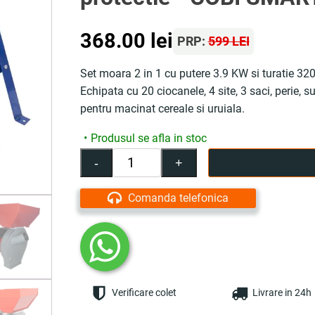
368.00
lei
PRP:
599 LEI
Set moara 2 in 1 cu putere 3.9 KW si turatie 3
Echipata cu 20 ciocanele, 4 site, 3 saci, perie, s
pentru macinat cereale si uruiala.
Produsul se afla in stoc
-
+
Cantitate
Set
moara
Comanda telefonica
electrica
cereale
2
in
1,
3.9
Verificare colet
Livrare in 24h
kW,
250