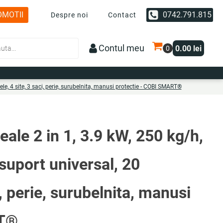
OMOTII
0742.791.815
Despre noi
Contact
Contul meu
0.00
lei
le, 4 site, 3 saci, perie, surubelnita, manusi protectie - COBI SMART®
eale 2 in 1, 3.9 kW, 250 kg/h,
uport universal, 20
i, perie, surubelnita, manusi
RT®