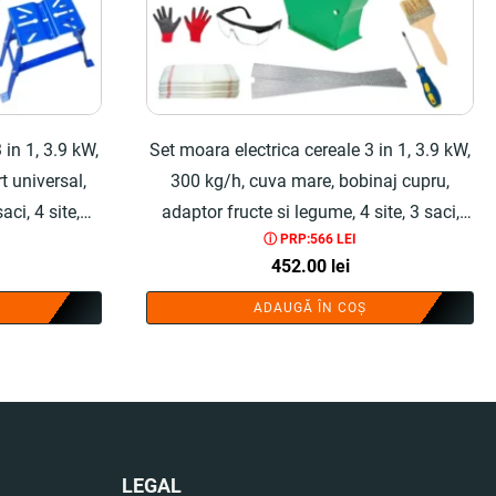
 in 1, 3.9 kW,
Set moara electrica cereale 3 in 1, 3.9 kW,
t universal,
300 kg/h, cuva mare, bobinaj cupru,
aci, 4 site,
adaptor fructe si legume, 4 site, 3 saci,
ⓘ PRP:566 LEI
, perie - COBI
manusi, ochelari, surubelnita, perie - COBI
452.00
lei
SMART®
ADAUGĂ ÎN COȘ
LEGAL