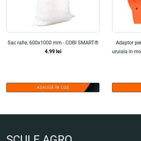
Sac rafie, 600x1000 mm - COBI SMART®
Adaptor pe
4.99
lei
uruiala in mo
ADAUGĂ ÎN COȘ
SCULE AGRO