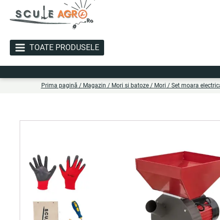
TOATE PRODUSELE
Livr
Prima pagină
/
Magazin
/
Mori si batoze
/
Mori
/ Set moara electric