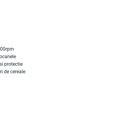
3200rpm
iocanele
si protectie
ri de cereale