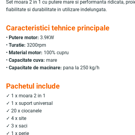
Set moara 2 in 1 cu putere mare si performanta ridicata, proi
fiabilitate si durabilitate in utilizare indelungata.
Caracteristici tehnice principale
•
Putere motor:
3.9KW
•
Turatie:
3200rpm
•
Material motor:
100% cupru
•
Capacitate cuva:
mare
•
Capacitate de macinare:
pana la 250 kg/h
Pachetul include
✓ 1 x moara 2 in 1
✓ 1 x suport universal
✓ 20 x ciocanele
✓ 4 x site
✓ 3 x saci
✓ 1 x perie