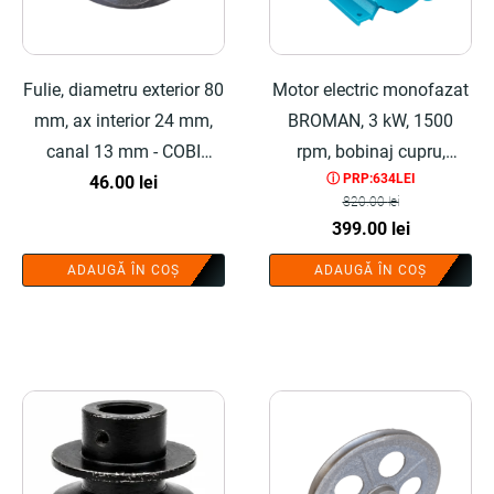
Fulie, diametru exterior 80
Motor electric monofazat
mm, ax interior 24 mm,
BROMAN, 3 kW, 1500
canal 13 mm - COBI
rpm, bobinaj cupru,
ⓘ PRP:634LEI
SMART®
46.00
lei
protectie la suprasarcina,
820.00
lei
fulie inclusa - COBI
Prețul
Prețul
399.00
lei
SMART®
inițial
curent
ADAUGĂ ÎN COȘ
ADAUGĂ ÎN COȘ
a
este:
fost:
399.00 lei.
820.00 lei.