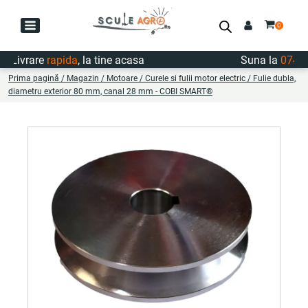
Livrare
rapida
, la tine acasa
Suna la
0747.72
Prima pagină
/
Magazin
/
Motoare
/
Curele si fulii motor electric
/ Fulie dubla,
diametru exterior 80 mm, canal 28 mm - COBI SMART®