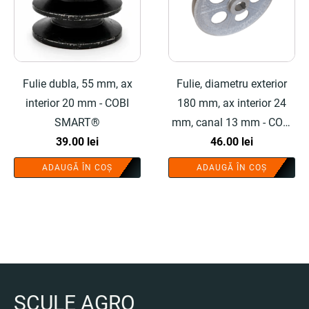
Fulie dubla, 55 mm, ax
Fulie, diametru exterior
interior 20 mm - COBI
180 mm, ax interior 24
SMART®
mm, canal 13 mm - COBI
39.00
lei
SMART®
46.00
lei
ADAUGĂ ÎN COȘ
ADAUGĂ ÎN COȘ
SCULE AGRO