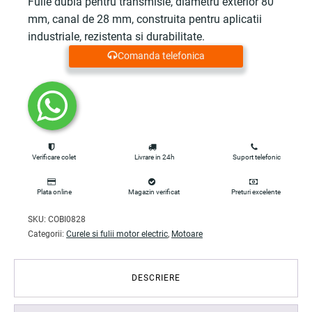
Fulie dubla pentru transmisie, diametru exterior 80
mm, canal de 28 mm, construita pentru aplicatii
industriale, rezistenta si durabilitate.
Comanda telefonica
Verificare colet
Livrare in 24h
Suport telefonic
Plata online
Magazin verificat
Preturi excelente
SKU:
COBI0828
Categorii:
Curele si fulii motor electric
,
Motoare
DESCRIERE