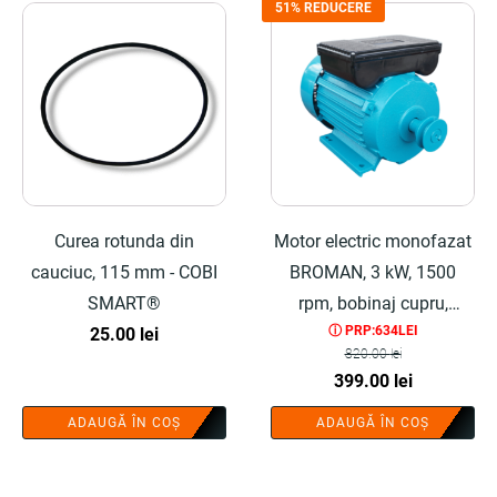
51% REDUCERE
Curea rotunda din
Motor electric monofazat
cauciuc, 115 mm - COBI
BROMAN, 3 kW, 1500
SMART®
rpm, bobinaj cupru,
ⓘ PRP:634LEI
25.00
lei
protectie la suprasarcina,
820.00
lei
fulie inclusa - COBI
Prețul
Prețul
399.00
lei
SMART®
inițial
curent
ADAUGĂ ÎN COȘ
ADAUGĂ ÎN COȘ
a
este:
fost:
399.00 lei.