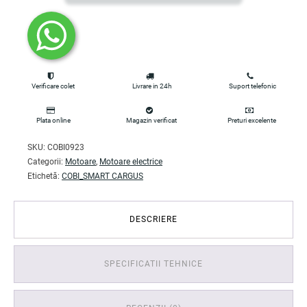
Verificare colet
Livrare in 24h
Suport telefonic
Plata online
Magazin verificat
Preturi excelente
SKU:
COBI0923
Categorii:
Motoare
,
Motoare electrice
Etichetă:
COBI_SMART CARGUS
DESCRIERE
SPECIFICATII TEHNICE