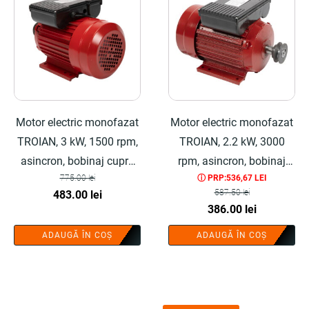
Motor electric monofazat
Motor electric monofazat
TROIAN, 3 kW, 1500 rpm,
TROIAN, 2.2 kW, 3000
asincron, bobinaj cupru
rpm, asincron, bobinaj
775.00
lei
ⓘ PRP:536,67 LEI
100%, carcasa fonta, fulie
cupru 100%, carcasa
Prețul
Prețul
587.50
lei
483.00
lei
inclusa - COBI SMART®
fonta, fulie inclusa - COBI
Prețul
Prețul
386.00
lei
inițial
curent
SMART®
inițial
curent
a
este:
ADAUGĂ ÎN COȘ
ADAUGĂ ÎN COȘ
a
este:
fost:
483.00 lei.
fost:
386.00 lei.
775.00 lei.
587.50 lei.