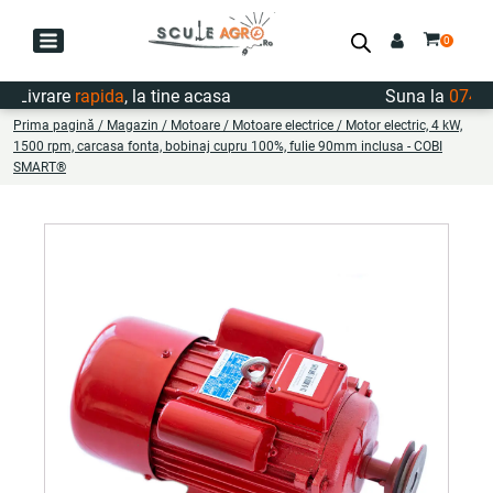
ivrare
rapida
, la tine acasa
Suna la
0747.72
Prima pagină
/
Magazin
/
Motoare
/
Motoare electrice
/ Motor electric, 4 kW,
1500 rpm, carcasa fonta, bobinaj cupru 100%, fulie 90mm inclusa - COBI
SMART®