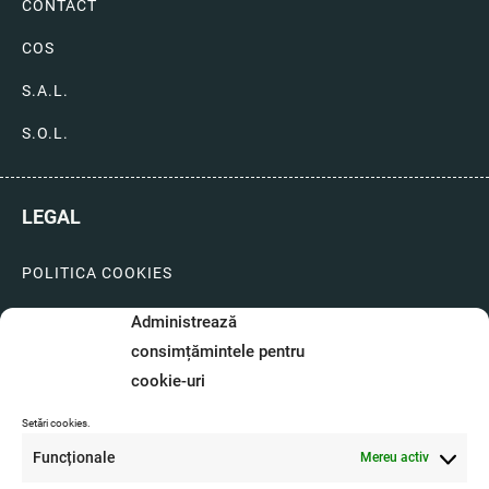
CONTACT
COS
S.A.L.
S.O.L.
LEGAL
POLITICA COOKIES
LIVRARI SI PLATI
Administrează
consimțămintele pentru
GARANTIE SI SERVICE
cookie-uri
FORMULAR SERVICE
Setări cookies.
LIVRARE SI RETUR
Funcționale
Mereu activ
FORMULAR DE RETUR