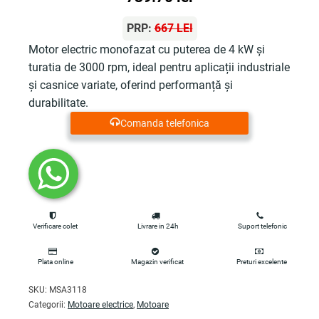
PRP:
667 LEI
Motor electric monofazat cu puterea de 4 kW și
turatia de 3000 rpm, ideal pentru aplicații industriale
și casnice variate, oferind performanță și
durabilitate.
Comanda telefonica
Verificare colet
Livrare in 24h
Suport telefonic
Plata online
Magazin verificat
Preturi excelente
SKU:
MSA3118
Categorii:
Motoare electrice
,
Motoare