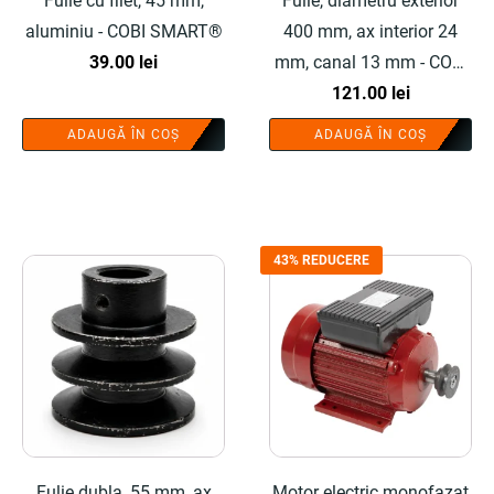
Fulie cu filet, 45 mm,
Fulie, diametru exterior
aluminiu - COBI SMART®
400 mm, ax interior 24
39.00
lei
mm, canal 13 mm - COBI
121.00
SMART®
lei
ADAUGĂ ÎN COȘ
ADAUGĂ ÎN COȘ
43% REDUCERE
Fulie dubla, 55 mm, ax
Motor electric monofazat