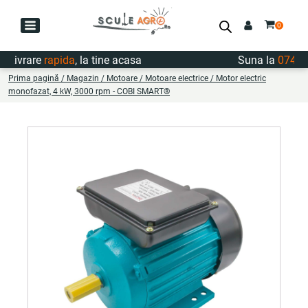
ivrare
rapida
, la tine acasa
Suna la
0747.72
Prima pagină
/
Magazin
/
Motoare
/
Motoare electrice
/ Motor electric
monofazat, 4 kW, 3000 rpm - COBI SMART®