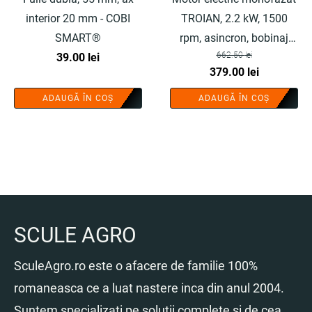
interior 20 mm - COBI
TROIAN, 2.2 kW, 1500
SMART®
rpm, asincron, bobinaj
662.50
lei
39.00
lei
cupru 100%, carcasa
Prețul
Prețul
379.00
lei
fonta, fulie inclusa - COBI
inițial
curent
SMART®
ADAUGĂ ÎN COȘ
ADAUGĂ ÎN COȘ
a
este:
fost:
379.00 lei.
662.50 lei.
SCULE AGRO
SculeAgro.ro este o afacere de familie 100%
romaneasca ce a luat nastere inca din anul 2004.
Suntem specializati pe solutii complete si de cea