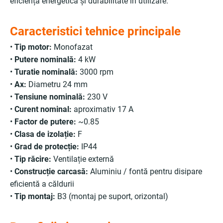
eficiență energetică și durabilitate în utilizare.
Caracteristici tehnice principale
•
Tip motor:
Monofazat
•
Putere nominală:
4 kW
•
Turatie nominală:
3000 rpm
•
Ax:
Diametru 24 mm
•
Tensiune nominală:
230 V
•
Curent nominal:
aproximativ 17 A
•
Factor de putere:
~0.85
•
Clasa de izolație:
F
•
Grad de protecție:
IP44
•
Tip răcire:
Ventilație externă
•
Construcție carcasă:
Aluminiu / fontă pentru disipare
eficientă a căldurii
•
Tip montaj:
B3 (montaj pe suport, orizontal)