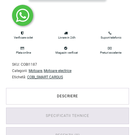
Verificare colet
Livrare in 24h
Suport telefonic
Plata online
Magazin verificat
Preturi excelente
SKU:
COBI1187
Categorii:
Motoare
,
Motoare electrice
Etichetă:
COBI_SMART CARGUS
DESCRIERE
SPECIFICATII TEHNICE