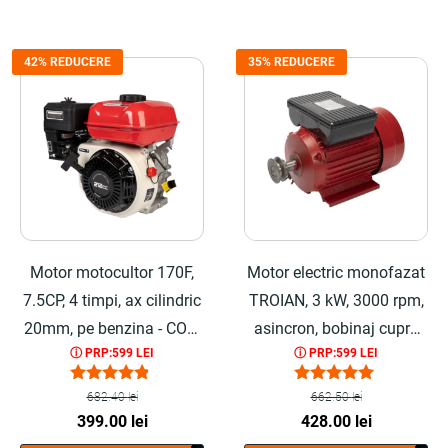
42% REDUCERE
35% REDUCERE
Motor motocultor 170F,
Motor electric monofazat
7.5CP, 4 timpi, ax cilindric
TROIAN, 3 kW, 3000 rpm,
20mm, pe benzina - COBI
asincron, bobinaj cupru
ⓘ PRP:599 LEI
ⓘ PRP:599 LEI
SMART®
100%, carcasa fonta, fulie
inclusa - COBI SMART®
Evaluat la
Evaluat la
682.40
lei
662.50
lei
4.67
5.00
Prețul
Prețul
Prețul
Prețul
399.00
lei
428.00
lei
din 5
din 5