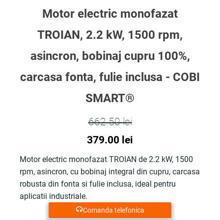
Motor electric monofazat
TROIAN, 2.2 kW, 1500 rpm,
asincron, bobinaj cupru 100%,
carcasa fonta, fulie inclusa - COBI
SMART®
662.50
lei
Prețul
Prețul
379.00
lei
inițial
curent
Motor electric monofazat TROIAN de 2.2 kW, 1500
rpm, asincron, cu bobinaj integral din cupru, carcasa
a
este:
robusta din fonta si fulie inclusa, ideal pentru
fost:
379.00 lei.
aplicatii industriale.
Comanda telefonica
662.50 lei.