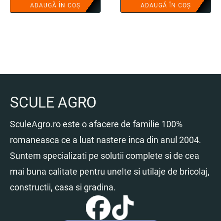
inițial
curent
inițial
curent
ADAUGĂ ÎN COȘ
ADAUGĂ ÎN COȘ
a
este:
a
este:
fost:
399.00 lei.
fost:
428.00 lei.
682.40 lei.
662.50 lei.
SCULE AGRO
SculeAgro.ro este o afacere de familie 100%
romaneasca ce a luat nastere inca din anul 2004.
Suntem specializati pe solutii complete si de cea
mai buna calitate pentru unelte si utilaje de bricolaj,
constructii, casa si gradina.