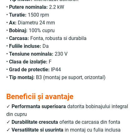
•
Putere nominala:
2.2 kW
•
Turatie:
1500 rpm
•
Ax:
Diametru 24 mm
•
Bobinaj:
100% cupru
•
Carcasa:
Fonta, robusta si durabila
•
Fuliile incluse:
Da
•
Tensiune nominala:
230 V
•
Clasa de izolație:
F
•
Grad de protectie:
IP44
•
Tip montaj:
B3 (montaj pe suport, orizontal)
Beneficii și avantaje
✓
Performanta superioara
datorita bobinajului integral
din cupru
✓
Durabilitate crescuta
oferita de carcasa din fonta
✓
Versatilitate si usurinta
in montaj cu fulia inclusa