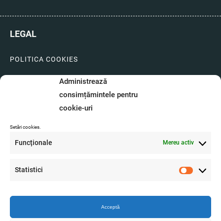
LEGAL
POLITICA COOKIES
LIVRARI SI PLATI
Administrează
consimțămintele pentru
GARANTIE SI SERVICE
cookie-uri
FORMULAR SERVICE
Setări cookies.
LIVRARE SI RETUR
Funcționale
Mereu activ
FORMULAR DE RETUR
Statistici
A.N.P.C.
Statistici
O.D.R.
Acceptă