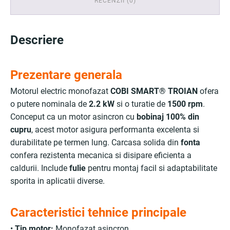
RECENZII (0)
Descriere
Prezentare generala
Motorul electric monofazat
COBI SMART® TROIAN
ofera
o putere nominala de
2.2 kW
si o turatie de
1500 rpm
.
Conceput ca un motor asincron cu
bobinaj 100% din
cupru
, acest motor asigura performanta excelenta si
durabilitate pe termen lung. Carcasa solida din
fonta
confera rezistenta mecanica si disipare eficienta a
caldurii. Include
fulie
pentru montaj facil si adaptabilitate
sporita in aplicatii diverse.
Caracteristici tehnice principale
•
Tip motor:
Monofazat asincron