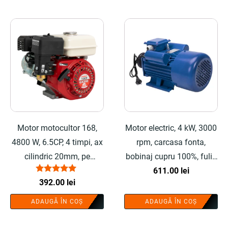
Motor motocultor 168,
Motor electric, 4 kW, 3000
4800 W, 6.5CP, 4 timpi, ax
rpm, carcasa fonta,
cilindric 20mm, pe
bobinaj cupru 100%, fulie
benzina - COBI SMART®
90mm inclusa - COBI
611.00
lei
Evaluat la
392.00
lei
SMART®
5.00
din 5
ADAUGĂ ÎN COȘ
ADAUGĂ ÎN COȘ