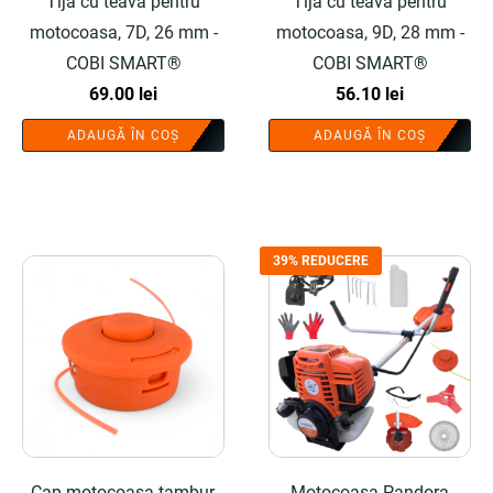
Tija cu teava pentru
Tija cu teava pentru
motocoasa, 7D, 26 mm -
motocoasa, 9D, 28 mm -
COBI SMART®
COBI SMART®
69.00
lei
56.10
lei
ADAUGĂ ÎN COȘ
ADAUGĂ ÎN COȘ
39% REDUCERE
Cap motocoasa tambur,
Motocoasa Pandora