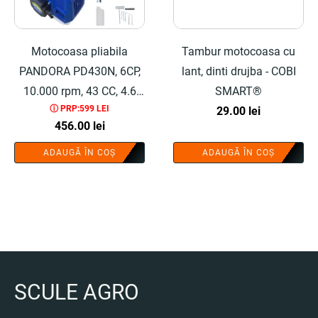
Motocoasa pliabila
Tambur motocoasa cu
PANDORA PD430N, 6CP,
lant, dinti drujba - COBI
10.000 rpm, 43 CC, 4.6
SMART®
ⓘ PRP:599 LEI
KW, 6 Accesorii incluse,
29.00
lei
456.00
lei
kit de instalare - COBI
SMART®
ADAUGĂ ÎN COȘ
ADAUGĂ ÎN COȘ
SCULE AGRO