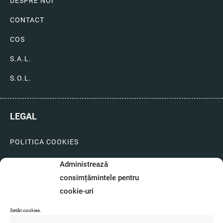
DESPRE NOI
CONTACT
COS
S.A.L.
S.O.L.
LEGAL
POLITICA COOKIES
LIVRARI SI PLATI
Administrează
consimțămintele pentru
GARANTIE SI SERVICE
cookie-uri
FORMULAR SERVICE
Setări cookies.
LIVRARE SI RETUR