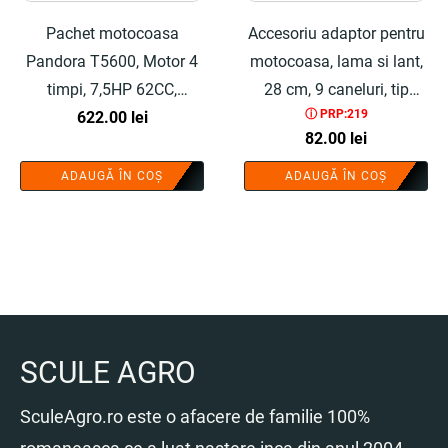
Pachet motocoasa
Accesoriu adaptor pentru
Pandora T5600, Motor 4
motocoasa, lama si lant,
timpi, 7,5HP 62CC,
28 cm, 9 caneluri, tip
ⓘ PRP:219
9000rpm, 5.6 kW, Kit de
622.00
lei
drujba - COBI SMART®
82.00
lei
instalare si 8 accesorii,
include cap tip drujba -
ADAUGĂ ÎN COȘ
ADAUGĂ ÎN COȘ
COBI SMART®
SCULE AGRO
SculeAgro.ro este o afacere de familie 100%