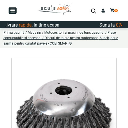
ivrare
rapida
, la tine acasa
Suna la
0747.72
Prima pagină
/
Magazin
/
Motocositori si masini de tuns gazonul
/
Piese,
consumabile si accesorii
/ Discuri de taiere pentru motocoase, 6 inch, perie
sarma pentru curatat pavele - COBI SMART®