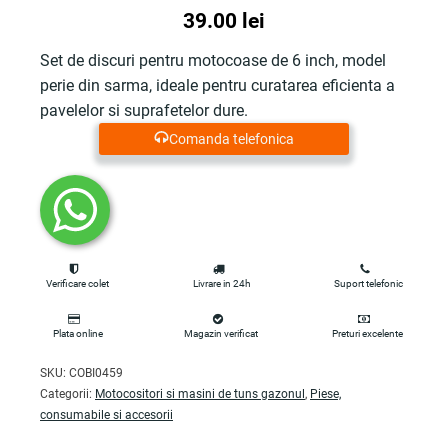
39.00
lei
Set de discuri pentru motocoase de 6 inch, model
perie din sarma, ideale pentru curatarea eficienta a
pavelelor si suprafetelor dure.
Comanda telefonica
Verificare colet
Livrare in 24h
Suport telefonic
Plata online
Magazin verificat
Preturi excelente
SKU:
COBI0459
Categorii:
Motocositori si masini de tuns gazonul
,
Piese,
consumabile si accesorii