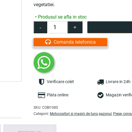
vegetatiei.
Produsul se afla in stoc
-
+
Cantitate
Fir
Trimer
Comanda telefonica
patrat
din
plastic,
4.0
mm
x
Verificare colet
Livrare in 24h
15
m
-
Plata online
Magazin verifi
COBI
SMART®
SKU:
COBI1080
Categorii:
Motocositori si masini de tuns gazonul
,
Piese, cons