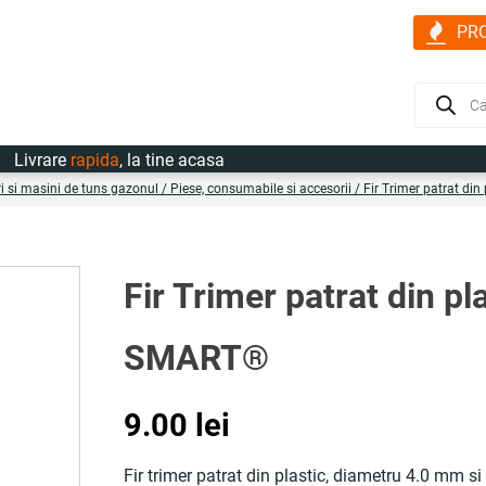
PR
Products
search
vrare
rapida
, la tine acasa
i si masini de tuns gazonul
/
Piese, consumabile si accesorii
/ Fir Trimer patrat di
Fir Trimer patrat din p
SMART®
9.00
lei
Fir trimer patrat din plastic, diametru 4.0 mm si 