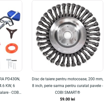
ORA PD430N,
Disc de taiere pentru motocoase, 200 mm,
4.6 KW, 6
8 inch, perie sarma pentru curatat pavele -
talare - COBI
COBI SMART®
59.00
lei