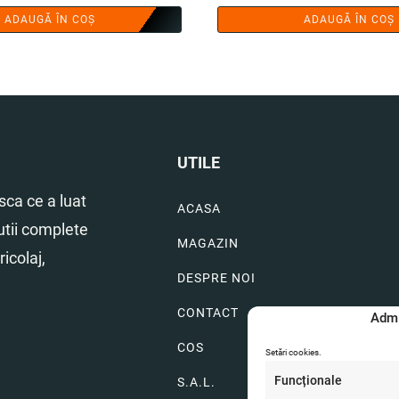
ADAUGĂ ÎN COȘ
ADAUGĂ ÎN COȘ
UTILE
ca ce a luat
ACASA
utii complete
MAGAZIN
icolaj,
DESPRE NOI
CONTACT
Admi
COS
Setări cookies.
Funcționale
S.A.L.