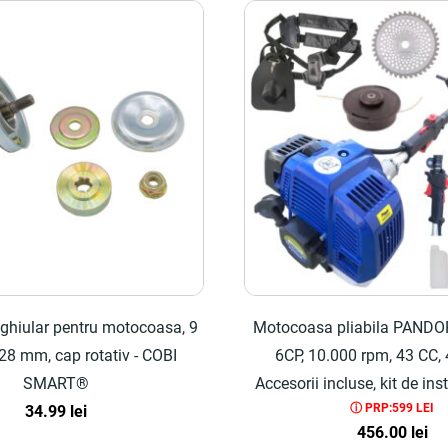
ghiular pentru motocoasa, 9
Motocoasa pliabila PAND
 28 mm, cap rotativ - COBI
6CP, 10.000 rpm, 43 CC, 
SMART®
Accesorii incluse, kit de ins
ⓘ PRP:599 LEI
34.99
lei
SMART®
456.00
lei