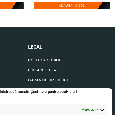
ADAUGĂ ÎN COȘ
LEGAL
POLITICA COOKIES
LIVRARI SI PLATI
GARANTIE SI SERVICE
FORMULAR SERVICE
nistrează consimțămintele pentru cookie-uri
LIVRARE SI RETUR
Mereu activ
FORMULAR DE RETUR