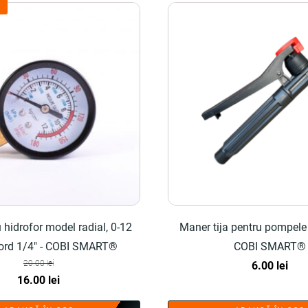
hidrofor model radial, 0-12
Maner tija pentru pompele d
acord 1/4" - COBI SMART®
COBI SMART®
20.00
lei
6.00
lei
Prețul
Prețul
16.00
lei
inițial
curent