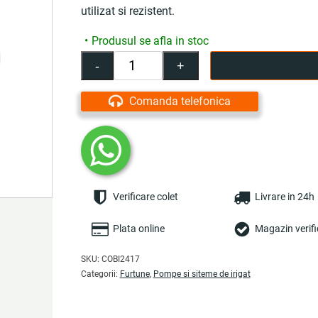
utilizat si rezistent.
Produsul se afla in stoc
-
+
Cantitate
Pistol
apa
Comanda telefonica
plastic
furtun,
1/2,
sita,
portocaliu
-
Verificare colet
Livrare in 24h
COBI
SMART®
Plata online
Magazin verifi
SKU:
COBI2417
Categorii:
Furtune
,
Pompe si siteme de irigat