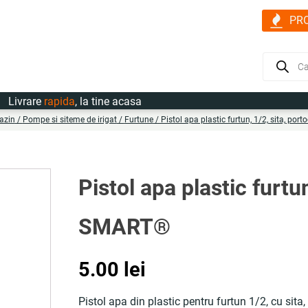
PR
Products
search
vrare
rapida
, la tine acasa
azin
/
Pompe si siteme de irigat
/
Furtune
/ Pistol apa plastic furtun, 1/2, sita, po
Pistol apa plastic furtu
SMART®
5.00
lei
Pistol apa din plastic pentru furtun 1/2, cu sita,