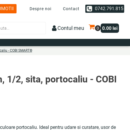
OMOTII
0742.791.815
Despre noi
Contact
Contul meu
0.00
lei
rtocaliu - COBI SMART®
n, 1/2, sita, portocaliu - COBI
 culoare portocaliu. Ideal pentru udare si curatare, usor de