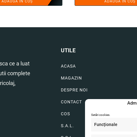
ADAUGĂ ÎN COȘ
ADAUGĂ ÎN COȘ
a
este:
fost:
16.00 lei.
20.00 lei.
UTILE
ca ce a luat
ACASA
utii complete
MAGAZIN
icolaj,
DESPRE NOI
CONTACT
Admi
COS
Setări cookies.
Funcționale
S.A.L.