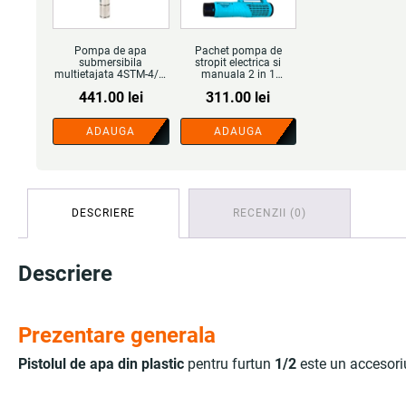
Pompa de apa
Pachet pompa de
submersibila
stropit electrica si
multietajata 4STM-4/8,
manuala 2 in 1
1.1 kW, refulare 120 m -
Pandora 16 L, 5.5 Bar,
441.00
lei
311.00
lei
COBI SMART®
regulator presiune,
include atomizor
electric 90 W - COBI
ADAUGA
ADAUGA
SMART®
DESCRIERE
RECENZII (0)
Descriere
Prezentare generala
Pistolul de apa din plastic
pentru furtun
1/2
este un accesori