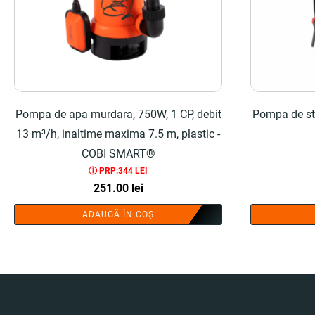
Pompa de apa murdara, 750W, 1 CP, debit
Pompa de st
13 m³/h, inaltime maxima 7.5 m, plastic -
COBI SMART®
ⓘ PRP:344 LEI
251.00
lei
ADAUGĂ ÎN COȘ