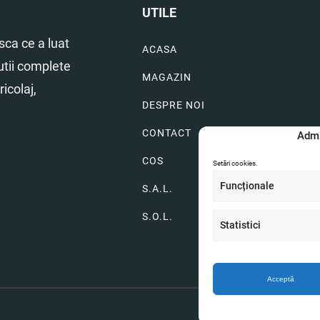
UTILE
ca ce a luat
ACASA
utii complete
MAGAZIN
icolaj,
DESPRE NOI
CONTACT
Admi
COS
Setări cookies.
Funcționale
S.A.L.
S.O.L.
Statistici
Acceptă
CUI: 5219