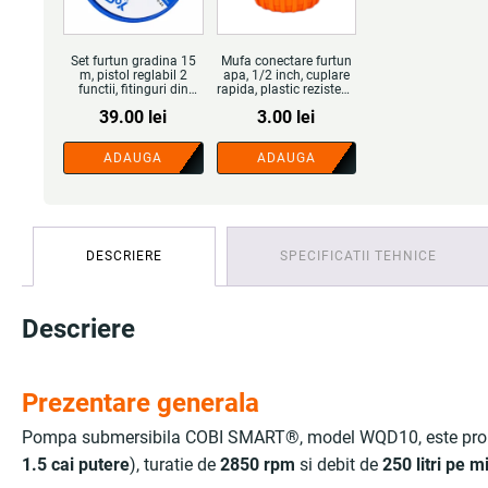
Set furtun gradina 15
Mufa conectare furtun
m, pistol reglabil 2
apa, 1/2 inch, cuplare
functii, fitinguri din
rapida, plastic rezistent,
alama, adaptor robinet
etansare sigura - COBI
39.00
lei
3.00
lei
- COBI SMART®
SMART®
ADAUGA
ADAUGA
DESCRIERE
SPECIFICATII TEHNICE
Descriere
Prezentare generala
Pompa submersibila COBI SMART®, model WQD10, este proiect
1.5 cai putere
), turatie de
2850 rpm
si debit de
250 litri pe m