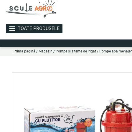
TOATE PRODUSELE
Li
Prima pagină
/
Magazin
/
Pompe si siteme de irigat
/
Pompe apa menajera 