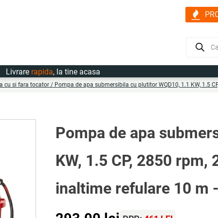
PR
Products
search
vrare
rapida
, la tine acasa
cu si fara tocator
/ Pompa de apa submersibila cu plutitor WQD10, 1.1 KW, 1.5 CP
Pompa de apa submersib
KW, 1.5 CP, 2850 rpm, 
inaltime refulare 10 