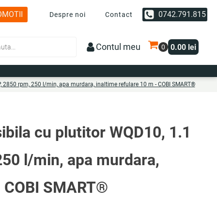
OMOTII
0742.791.815
Despre noi
Contact
Contul meu
0.00
lei
, 2850 rpm, 250 l/min, apa murdara, inaltime refulare 10 m - COBI SMART®
ila cu plutitor WQD10, 1.1
250 l/min, apa murdara,
m - COBI SMART®