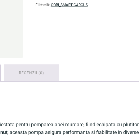
l/min,
Etichetă:
COBI_SMART CARGUS
apa
murdara,
inaltime
refulare
10
m
-
COBI
SMART®
RECENZII (0)
ata pentru pomparea apei murdare, fiind echipata cu plutitor 
inut
, aceasta pompa asigura performanta si fiabilitate in diverse 