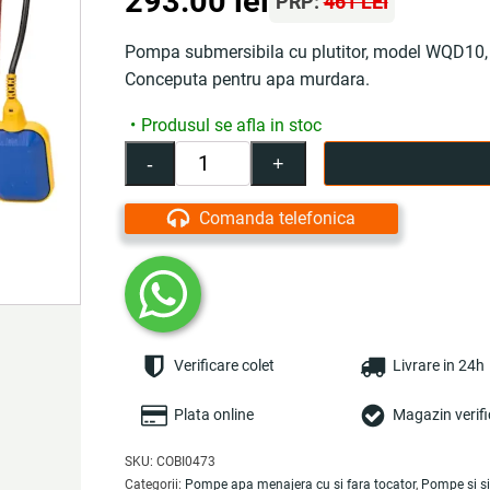
293.00
lei
PRP:
461 LEI
Pompa submersibila cu plutitor, model WQD10, p
Conceputa pentru apa murdara.
Produsul se afla in stoc
-
+
Cantitate
Pompa
de
Comanda telefonica
apa
submersibila
cu
plutitor
WQD10,
1.1
Verificare colet
Livrare in 24h
KW,
1.5
CP,
Plata online
Magazin verifi
2850
rpm,
SKU:
COBI0473
250
Categorii:
Pompe apa menajera cu si fara tocator
,
Pompe si si