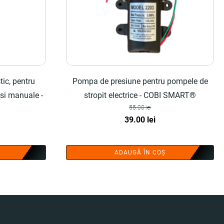
tic, pentru
Pompa de presiune pentru pompele de
 si manuale -
stropit electrice - COBI SMART®
55.00
lei
Prețul
Prețul
39.00
lei
inițial
curent
a
este:
ADAUGĂ ÎN COȘ
fost:
39.00 lei.
55.00 lei.