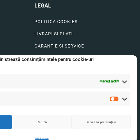
LEGAL
POLITICA COOKIES
LIVRARI SI PLATI
GARANTIE SI SERVICE
FORMULAR SERVICE
nistrează consimțămintele pentru cookie-uri
LIVRARE SI RETUR
Mereu activ
FORMULAR DE RETUR
A.N.P.C.
Statistici
O.D.R.
Refuză
Salvează preferințele
8696
J2025054421009
Politica de confidetialitate
Termeni si conditii
Politică cookie-uri