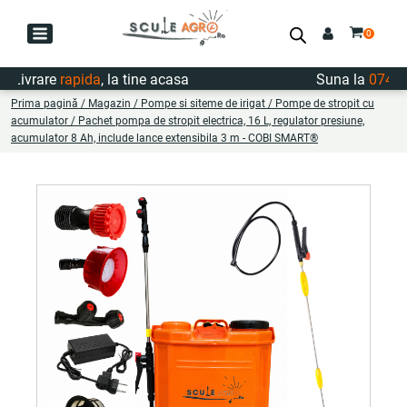
ivrare
rapida
, la tine acasa
Suna la
0747.72
Prima pagină
/
Magazin
/
Pompe si siteme de irigat
/
Pompe de stropit cu
acumulator
/ Pachet pompa de stropit electrica, 16 L, regulator presiune,
acumulator 8 Ah, include lance extensibila 3 m - COBI SMART®