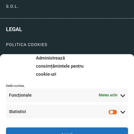
S.O.L.
LEGAL
POLITICA COOKIES
LIVRARI SI PLATI
Administrează
consimțămintele pentru
GARANTIE SI SERVICE
cookie-uri
FORMULAR SERVICE
Setări cookies.
LIVRARE SI RETUR
Funcționale
Mereu activ
FORMULAR DE RETUR
Statistici
A.N.P.C.
Statistici
O.D.R.