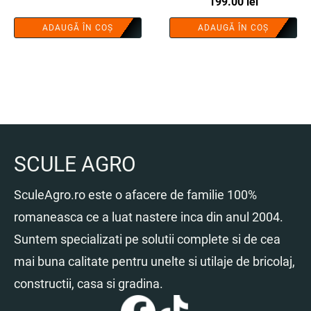
199.00
lei
interschimbabila, racord 1
inch - COBI SMART®
ADAUGĂ ÎN COȘ
ADAUGĂ ÎN COȘ
SCULE AGRO
SculeAgro.ro este o afacere de familie 100%
romaneasca ce a luat nastere inca din anul 2004.
Suntem specializati pe solutii complete si de cea
mai buna calitate pentru unelte si utilaje de bricolaj,
constructii, casa si gradina.