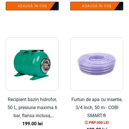
inițial
curent
ADAUGĂ ÎN COȘ
ADAUGĂ ÎN COȘ
a
este:
fost:
117.00 lei.
175.00 lei.
Recipient bazin hidrofor,
Furtun de apa cu insertie,
50 L, presiune maxima 6
3/4 inch, 50 m - COBI
bar, flansa inclusa,
SMART®
ⓘ PRP:300 LEI
membrana
199.00
lei