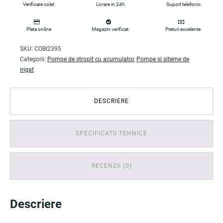
Verificare colet
Livrare in 24h
Suport telefonic
Plata online
Magazin verificat
Preturi excelente
SKU:
COBI2395
Categorii:
Pompe de stropit cu acumulator
,
Pompe si siteme de
irigat
DESCRIERE
SPECIFICATII TEHNICE
RECENZII (0)
Descriere