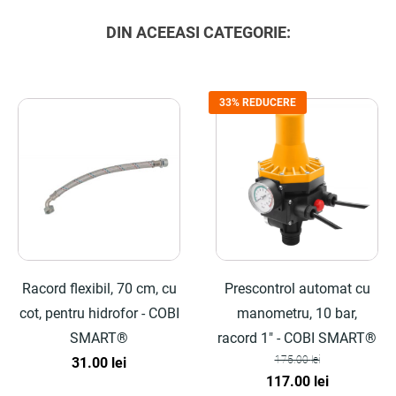
DIN ACEEASI CATEGORIE:
33% REDUCERE
Racord flexibil, 70 cm, cu
Prescontrol automat cu
cot, pentru hidrofor - COBI
manometru, 10 bar,
SMART®
racord 1" - COBI SMART®
175.00
lei
31.00
lei
Prețul
Prețul
117.00
lei