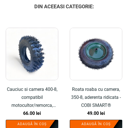
DIN ACEEASI CATEGORIE:
Cauciuc si camera 400-8,
Roata roaba cu camera,
compatibil
350-8, aderenta ridicata -
motocultor/remorca,
COBI SMART®
profil agricol profesional -
66.00
lei
49.00
lei
COBI SMART®
ADAUGĂ ÎN COȘ
ADAUGĂ ÎN COȘ