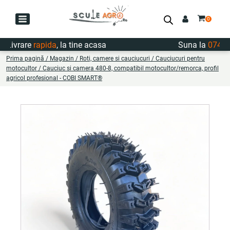
vrare
rapida
, la tine acasa
Suna la
0747.722
Prima pagină
/
Magazin
/
Roti, camere si cauciucuri
/
Cauciucuri pentru
motocultor
/ Cauciuc si camera 480-8, compatibil motocultor/remorca, profil
agricol profesional - COBI SMART®