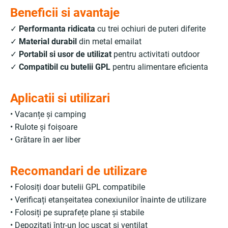
Beneficii si avantaje
✓
Performanta ridicata
cu trei ochiuri de puteri diferite
✓
Material durabil
din metal emailat
✓
Portabil si usor de utilizat
pentru activitati outdoor
✓
Compatibil cu butelii GPL
pentru alimentare eficienta
Aplicatii si utilizari
• Vacanțe și camping
• Rulote și foișoare
• Grătare în aer liber
Recomandari de utilizare
• Folosiți doar butelii GPL compatibile
• Verificați etanșeitatea conexiunilor înainte de utilizare
• Folosiți pe suprafețe plane și stabile
• Depozitați într-un loc uscat și ventilat