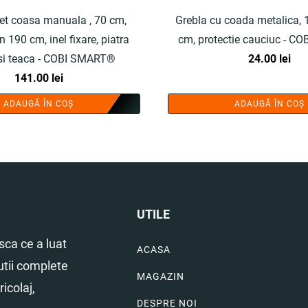
et coasa manuala , 70 cm,
Grebla cu coada metalica, 1
 190 cm, inel fixare, piatra
cm, protectie cauciuc - 
 si teaca - COBI SMART®
24.00
lei
141.00
lei
ADAUGĂ ÎN COȘ
ADAUGĂ ÎN COȘ
UTILE
ca ce a luat
ACASA
utii complete
MAGAZIN
icolaj,
DESPRE NOI