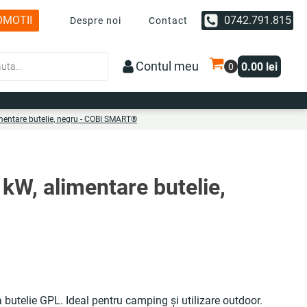
OMOTII
0742.791.815
Despre noi
Contact
Contul meu
0.00
lei
imentare butelie, negru - COBI SMART®
 kW, alimentare butelie,
butelie GPL. Ideal pentru camping și utilizare outdoor.