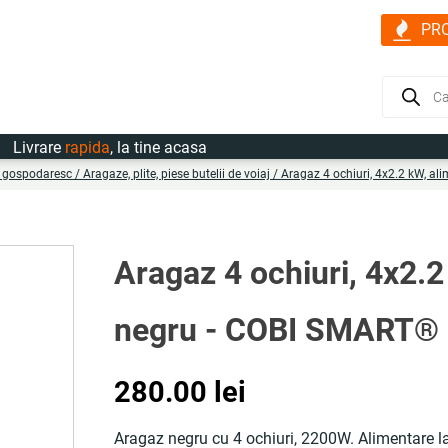
PR
Products
search
vrare
rapida
, la tine acasa
z gospodaresc
/
Aragaze, plite, piese butelii de voiaj
/ Aragaz 4 ochiuri, 4x2.2 kW, al
Aragaz 4 ochiuri, 4x2.2
negru - COBI SMART®
280.00
lei
Aragaz negru cu 4 ochiuri, 2200W. Alimentare la 