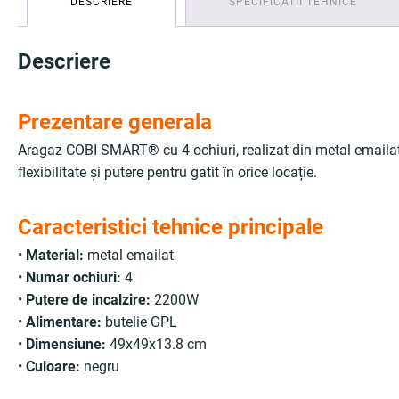
DESCRIERE
SPECIFICATII TEHNICE
Descriere
Prezentare generala
Aragaz COBI SMART® cu 4 ochiuri, realizat din metal emailat rez
flexibilitate și putere pentru gatit în orice locație.
Caracteristici tehnice principale
•
Material:
metal emailat
•
Numar ochiuri:
4
•
Putere de incalzire:
2200W
•
Alimentare:
butelie GPL
•
Dimensiune:
49x49x13.8 cm
•
Culoare:
negru