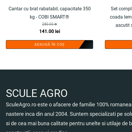
Cantar cu brat rabatabil, capacitate 350
Set compl
kg - COBI SMART®
coada lemn
250.00
lei
ascutit
Prețul
Prețul
141.00
lei
inițial
curent
ADAUGĂ ÎN COȘ
a
este:
fost:
141.00 lei.
250.00 lei.
SCULE AGRO
SculeAgro.ro este o afacere de familie 100% romaneas
nastere inca din anul 2004. Suntem specializati pe sol
si de cea mai buna calitate pentru unelte si utilaje de br