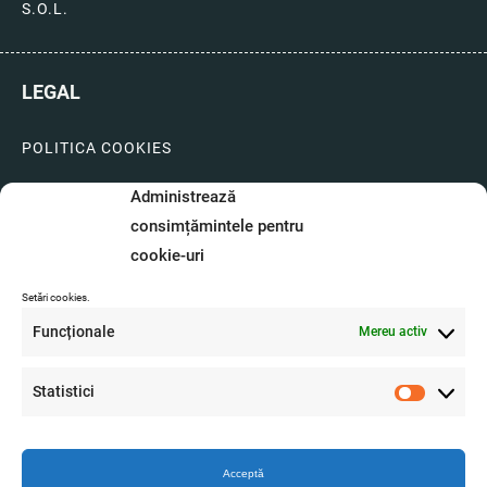
S.O.L.
LEGAL
POLITICA COOKIES
LIVRARI SI PLATI
Administrează
consimțămintele pentru
GARANTIE SI SERVICE
cookie-uri
FORMULAR SERVICE
Setări cookies.
LIVRARE SI RETUR
Funcționale
Mereu activ
FORMULAR DE RETUR
Statistici
A.N.P.C.
Statistici
O.D.R.
Acceptă