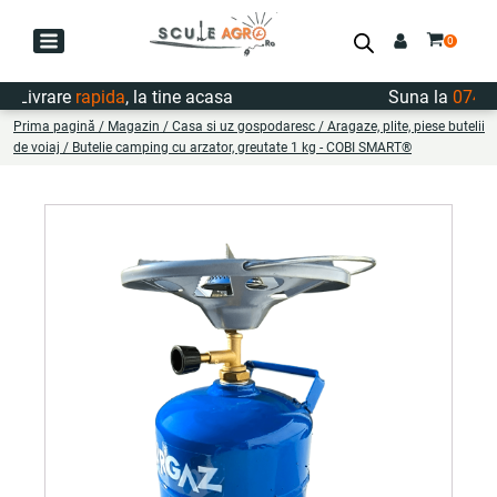
ivrare
rapida
, la tine acasa
Suna la
0747.722
Prima pagină
/
Magazin
/
Casa si uz gospodaresc
/
Aragaze, plite, piese butelii
de voiaj
/ Butelie camping cu arzator, greutate 1 kg - COBI SMART®