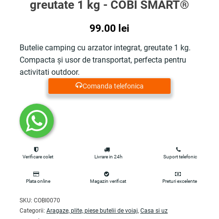
greutate 1 kg - COBI SMART®
99.00
lei
Butelie camping cu arzator integrat, greutate 1 kg.
Compacta și usor de transportat, perfecta pentru
activitati outdoor.
Comanda telefonica
Verificare colet
Livrare in 24h
Suport telefonic
Plata online
Magazin verificat
Preturi excelente
SKU:
COBI0070
Categorii:
Aragaze, plite, piese butelii de voiaj
,
Casa si uz