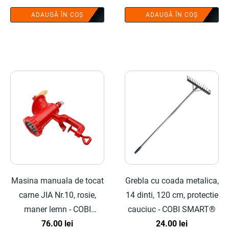
ADAUGĂ ÎN COȘ
ADAUGĂ ÎN COȘ
Masina manuala de tocat
Grebla cu coada metalica,
carne JIA Nr.10, rosie,
14 dinti, 120 cm, protectie
maner lemn - COBI
cauciuc - COBI SMART®
SMART®
76.00
lei
24.00
lei