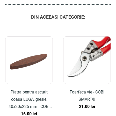
DIN ACEEASI CATEGORIE:
Piatra pentru ascutit
Foarfeca vie - COBI
coasa LUGA, gresie,
SMART®
40x20x225 mm - COBI
21.00
lei
SMART®
16.00
lei