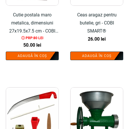
Cutie postala maro
Ceas aragaz pentru
metalica, dimensiuni
butelie, gri - COBI
27x19.5x7.5 cm - COBI
SMART®
ⓘ PRP:80 LEI
SMART®
26.00
lei
50.00
lei
ADAUGĂ ÎN COȘ
ADAUGĂ ÎN COȘ