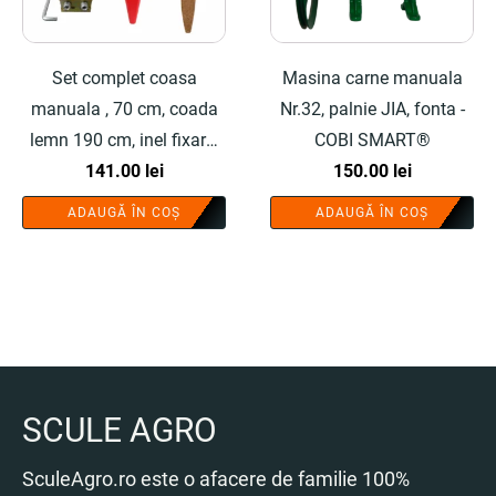
Set complet coasa
Masina carne manuala
manuala , 70 cm, coada
Nr.32, palnie JIA, fonta -
lemn 190 cm, inel fixare,
COBI SMART®
piatra ascutit si teaca -
141.00
lei
150.00
lei
COBI SMART®
ADAUGĂ ÎN COȘ
ADAUGĂ ÎN COȘ
SCULE AGRO
SculeAgro.ro este o afacere de familie 100%