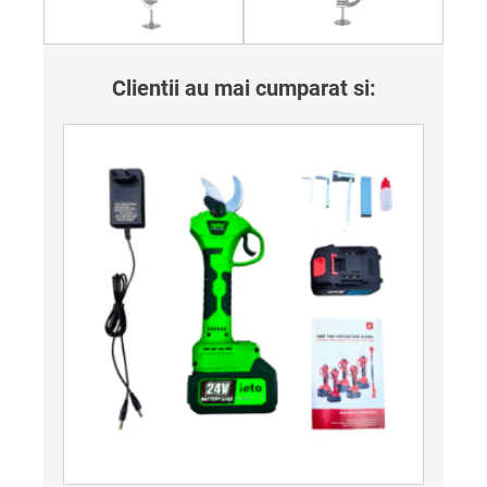
Clientii au mai cumparat si: