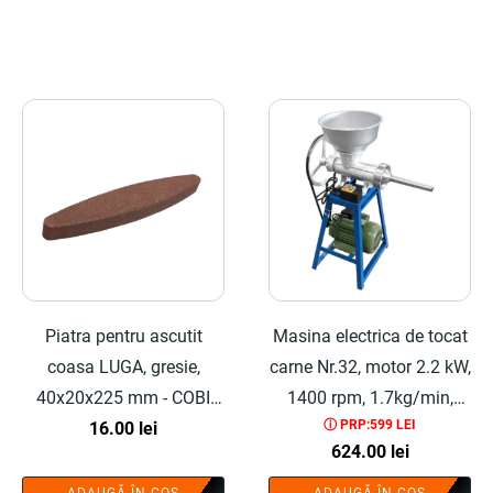
fost:
141.00 lei.
250.00 lei.
Piatra pentru ascutit
Masina electrica de tocat
coasa LUGA, gresie,
carne Nr.32, motor 2.2 kW,
40x20x225 mm - COBI
1400 rpm, 1.7kg/min,
ⓘ PRP:599 LEI
SMART®
16.00
lei
bobinaj cupru 100%,
624.00
lei
include adaptor carnati,
67x39x30 cm, buton