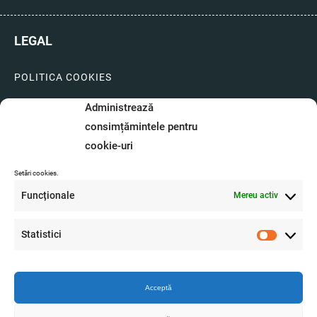
LEGAL
POLITICA COOKIES
LIVRARI SI PLATI
Administrează
consimțămintele pentru
GARANTIE SI SERVICE
cookie-uri
FORMULAR SERVICE
Setări cookies.
LIVRARE SI RETUR
Funcționale
Mereu activ
FORMULAR DE RETUR
Statistici
Statistici
A.N.P.C.
O.D.R.
Acceptă
Produsul se afla in stoc