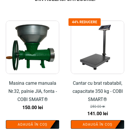
44% REDUCERE
Masina carne manuala
Cantar cu brat rabatabil,
Nr.32, palnie JIA, fonta -
capacitate 350 kg - COBI
COBI SMART®
SMART®
250.00
lei
150.00
lei
Prețul
Prețul
141.00
lei
inițial
curent
ADAUGĂ ÎN COȘ
ADAUGĂ ÎN COȘ
a
este: