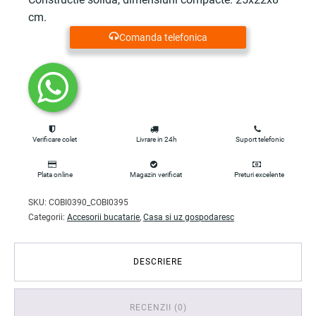
cm.
Comanda telefonica
Verificare colet
Livrare in 24h
Suport telefonic
Plata online
Magazin verificat
Preturi excelente
SKU:
COBI0390_COBI0395
Categorii:
Accesorii bucatarie
,
Casa si uz gospodaresc
DESCRIERE
RECENZII (0)