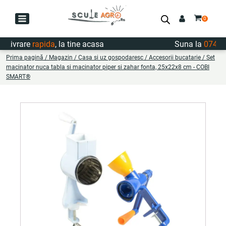
ivrare
rapida
, la tine acasa
Suna la
0747.72
Prima pagină
/
Magazin
/
Casa si uz gospodaresc
/
Accesorii bucatarie
/ Set
macinator nuca tabla si macinator piper si zahar fonta, 25x22x8 cm - COBI
SMART®