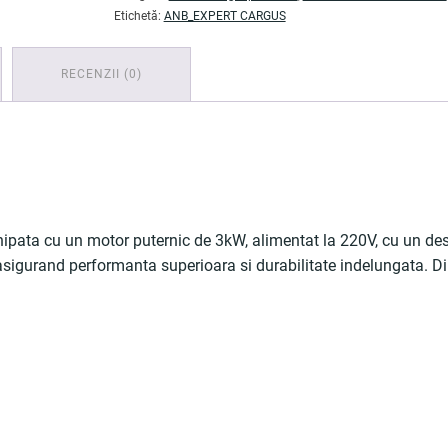
40x60
Etichetă:
ANB_EXPERT CARGUS
cm,
buton
RECENZII (0)
on/off
-
COBI
SMART®
ata cu un motor puternic de 3kW, alimentat la 220V, cu un desig
asigurand performanta superioara si durabilitate indelungata. 