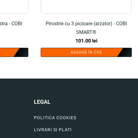
stra - COBI
Pirostrie cu 3 picioare (arzator) - COBI
SMART®
101.00
lei
ADAUGĂ ÎN COȘ
LEGAL
POLITICA COOKIES
LIVRARI SI PLATI