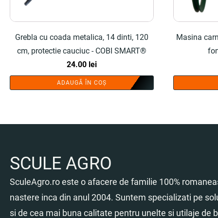
Grebla cu coada metalica, 14 dinti, 120
Masina carn
cm, protectie cauciuc - COBI SMART®
fo
24.00
lei
ADAUGĂ ÎN COȘ
SCULE AGRO
SculeAgro.ro este o afacere de familie 100% romaneas
nastere inca din anul 2004. Suntem specializati pe sol
si de cea mai buna calitate pentru unelte si utilaje de br