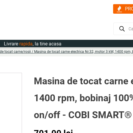
PR
Products
search
vrare
rapida
, la tine acasa
de tocat carne/rosii
/ Masina de tocat carne electrica Nr.32, motor 3 kW, 1400 rpm
Masina de tocat carne e
1400 rpm, bobinaj 100
on/off - COBI SMART®