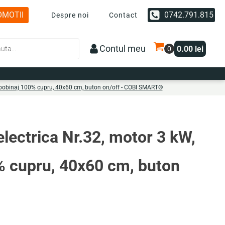
OMOTII
0742.791.815
Despre noi
Contact
Contul meu
0.00
lei
, bobinaj 100% cupru, 40x60 cm, buton on/off - COBI SMART®
lectrica Nr.32, motor 3 kW,
% cupru, 40x60 cm, buton