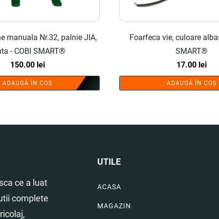
e manuala Nr.32, palnie JIA,
Foarfeca vie, culoare alba
nta - COBI SMART®
SMART®
150.00
lei
17.00
lei
ADAUGĂ ÎN COȘ
ADAUGĂ ÎN COȘ
UTILE
ca ce a luat
ACASA
utii complete
MAGAZIN
icolaj,