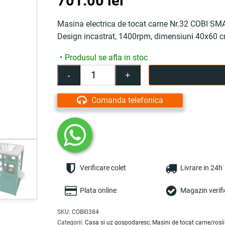
701.00
lei
Masina electrica de tocat carne Nr.32 COBI SM
Design incastrat, 1400rpm, dimensiuni 40x60 c
Produsul se afla in stoc
-
+
Cantitate
Masina
de
Comanda telefonica
tocat
carne
electrica
Nr.32,
motor
3
Verificare colet
Livrare in 24h
kW,
1400
rpm,
Plata online
Magazin verifi
bobinaj
100%
SKU:
COBI0384
cupru,
Categorii:
Casa si uz gospodaresc
,
Masini de tocat carne/rosii