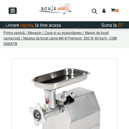
Livrare
rapida
, la tine acasa
Suna la
0747.72
Prima pagină
/
Magazin
/
Casa si uz gospodaresc
/
Masini de tocat
carne/rosii
/ Masina de tocat carne MK-8 Premium, 500 W, 80 kg/h - COBI
SMART®