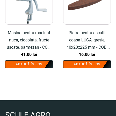
Masina pentru macinat
Piatra pentru ascutit
nuca, ciocolata, fructe
coasa LUGA, gresie,
uscate, parmezan - COBI
40x20x225 mm - COBI
SMART®
41.00
lei
SMART®
16.00
lei
ADAUGĂ ÎN COȘ
ADAUGĂ ÎN COȘ
SCULE AGRO