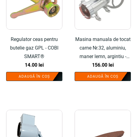
Regulator ceas pentru
Masina manuala de tocat
butelie gaz GPL - COBI
carne Nr.32, aluminiu,
SMART®
maner lemn, argintiu -
14.00
lei
COBI SMART®
156.00
lei
ADAUGĂ ÎN COȘ
ADAUGĂ ÎN COȘ