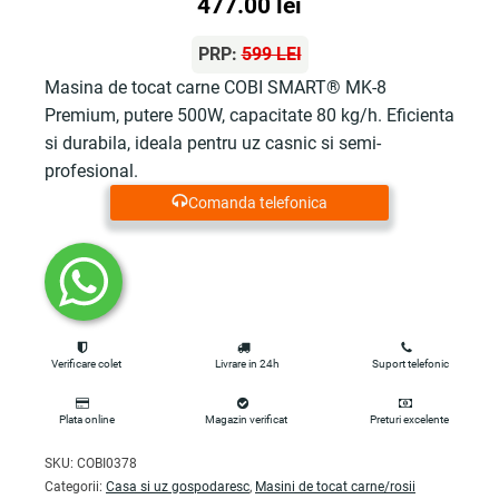
477.00
lei
PRP:
599 LEI
Masina de tocat carne COBI SMART® MK-8
Premium, putere 500W, capacitate 80 kg/h. Eficienta
si durabila, ideala pentru uz casnic si semi-
profesional.
Comanda telefonica
Verificare colet
Livrare in 24h
Suport telefonic
Plata online
Magazin verificat
Preturi excelente
SKU:
COBI0378
Categorii:
Casa si uz gospodaresc
,
Masini de tocat carne/rosii