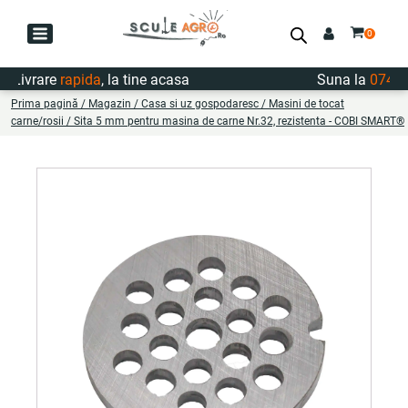
Livrare
rapida
, la tine acasa
Suna la
0747.72
Prima pagină
/
Magazin
/
Casa si uz gospodaresc
/
Masini de tocat
carne/rosii
/ Sita 5 mm pentru masina de carne Nr.32, rezistenta - COBI SMART®