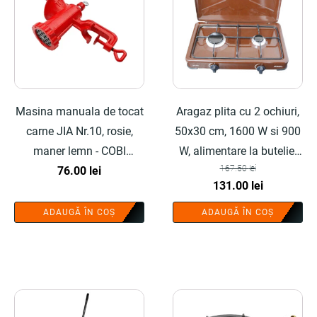
Masina manuala de tocat
Aragaz plita cu 2 ochiuri,
carne JIA Nr.10, rosie,
50x30 cm, 1600 W si 900
maner lemn - COBI
W, alimentare la butelie,
167.50
lei
SMART®
76.00
lei
maro - COBI SMART®
Prețul
Prețul
131.00
lei
inițial
curent
ADAUGĂ ÎN COȘ
ADAUGĂ ÎN COȘ
a
este:
fost:
131.00 lei.
167.50 lei.