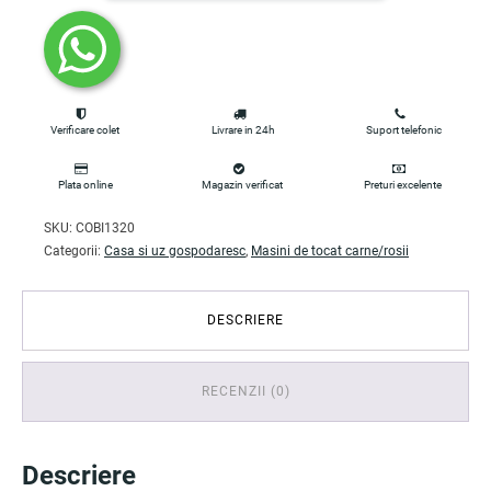
Verificare colet
Livrare in 24h
Suport telefonic
Plata online
Magazin verificat
Preturi excelente
SKU:
COBI1320
Categorii:
Casa si uz gospodaresc
,
Masini de tocat carne/rosii
DESCRIERE
RECENZII (0)
Descriere