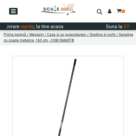
Livrare
rapida
, la tine acasa
Suna la
0747.72
Prima pagină
/
Magazin
/
Casa si uz gospodaresc
/
Gradina si curte
/ Sapaliga
cu coada metalica, 160 cm - COBI SMART®