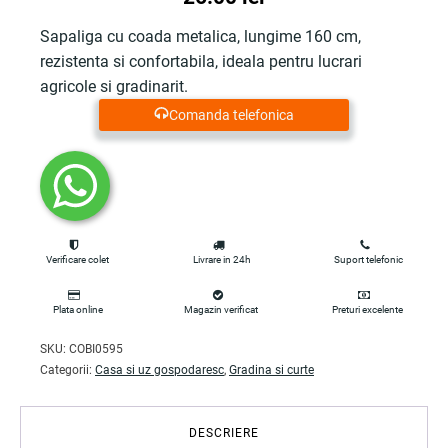
Sapaliga cu coada metalica, lungime 160 cm,
rezistenta si confortabila, ideala pentru lucrari
agricole si gradinarit.
Comanda telefonica
Verificare colet
Livrare in 24h
Suport telefonic
Plata online
Magazin verificat
Preturi excelente
SKU:
COBI0595
Categorii:
Casa si uz gospodaresc
,
Gradina si curte
DESCRIERE