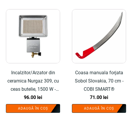
Incalzitor/Arzator din
Coasa manuala forjata
ceramica Nurgaz 309, cu
Sobol Slovakia, 70 cm -
ceas butelie, 1500 W -
COBI SMART®
COBI SMART®
96.00
lei
71.00
lei
ADAUGĂ ÎN COȘ
ADAUGĂ ÎN COȘ