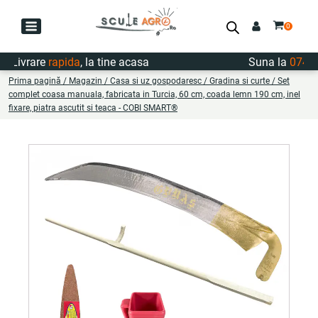
Livrare
rapida
, la tine acasa
Suna la
0747.72
Prima pagină
/
Magazin
/
Casa si uz gospodaresc
/
Gradina si curte
/ Set
complet coasa manuala, fabricata in Turcia, 60 cm, coada lemn 190 cm, inel
fixare, piatra ascutit si teaca - COBI SMART®