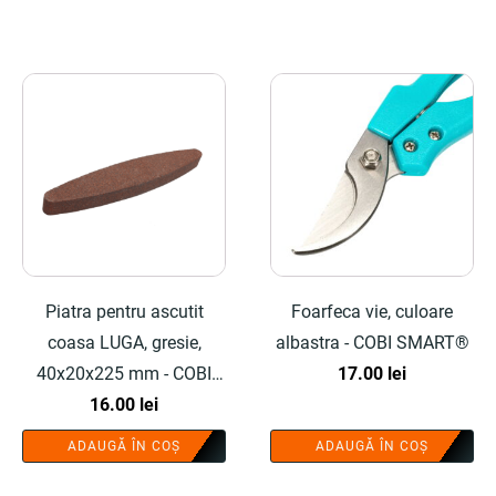
Piatra pentru ascutit
Foarfeca vie, culoare
coasa LUGA, gresie,
albastra - COBI SMART®
40x20x225 mm - COBI
17.00
lei
SMART®
16.00
lei
ADAUGĂ ÎN COȘ
ADAUGĂ ÎN COȘ