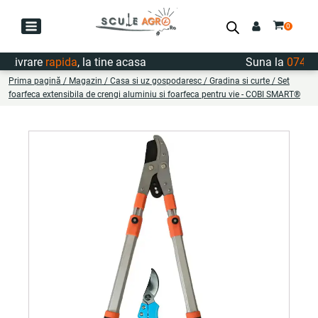
ivrare
rapida
, la tine acasa
Suna la
0747.72
Prima pagină
/
Magazin
/
Casa si uz gospodaresc
/
Gradina si curte
/ Set
foarfeca extensibila de crengi aluminiu si foarfeca pentru vie - COBI SMART®