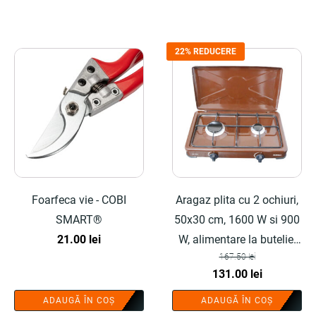
22% REDUCERE
Foarfeca vie - COBI
Aragaz plita cu 2 ochiuri,
SMART®
50x30 cm, 1600 W si 900
21.00
lei
W, alimentare la butelie,
167.50
lei
maro - COBI SMART®
Prețul
Prețul
131.00
lei
inițial
curent
ADAUGĂ ÎN COȘ
ADAUGĂ ÎN COȘ
a
este: