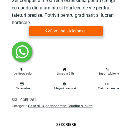
Set compus din foarfeca extensibila pentru crengi
cu coada din aluminiu si foarfeca de vie pentru
taieturi precise. Potrivit pentru gradinarit si lucrari
horticole.
Comanda telefonica
Verificare colet
Livrare in 24h
Suport telefonic
Plata online
Magazin verificat
Preturi excelente
SKU:
COBI1281
Categorii:
Casa si uz gospodaresc
,
Gradina si curte
DESCRIERE