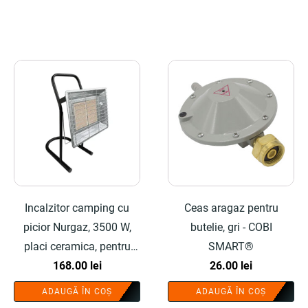
fost:
131.00 lei.
167.50 lei.
Incalzitor camping cu
Ceas aragaz pentru
picior Nurgaz, 3500 W,
butelie, gri - COBI
placi ceramica, pentru
SMART®
butelie gaz - COBI
168.00
lei
26.00
lei
SMART®
ADAUGĂ ÎN COȘ
ADAUGĂ ÎN COȘ