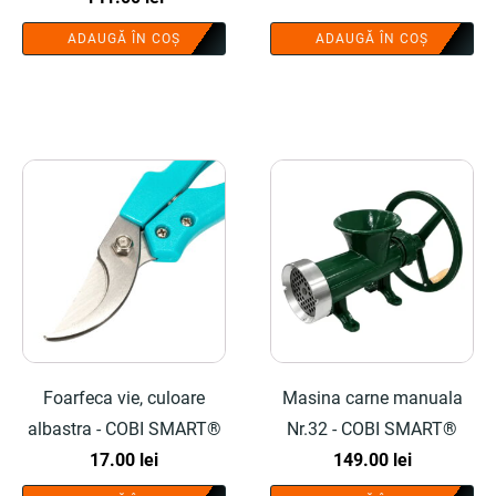
inițial
curent
ADAUGĂ ÎN COȘ
ADAUGĂ ÎN COȘ
a
este:
fost:
141.00 lei.
250.00 lei.
Foarfeca vie, culoare
Masina carne manuala
albastra - COBI SMART®
Nr.32 - COBI SMART®
17.00
lei
149.00
lei