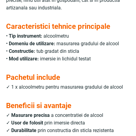
precise, fiind util atat in gospodarii, cat si in productia
artizanala sau industriala.
Caracteristici tehnice principale
•
Tip instrument:
alcoolmetru
•
Domeniu de utilizare:
masurarea gradului de alcool
•
Constructie:
tub gradat din sticla
•
Mod utilizare:
imersie in lichidul testat
Pachetul include
✓ 1 x alcoolmetru pentru masurarea gradului de alcool
Beneficii si avantaje
✓
Masurare precisa
a concentratiei de alcool
✓
Usor de folosit
prin imersie directa
✓
Durabilitate
prin constructia din sticla rezistenta