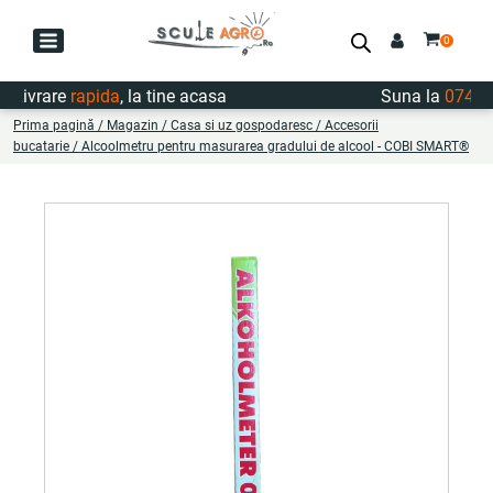
ivrare
rapida
, la tine acasa
Suna la
0747.72
Prima pagină
/
Magazin
/
Casa si uz gospodaresc
/
Accesorii
bucatarie
/ Alcoolmetru pentru masurarea gradului de alcool - COBI SMART®