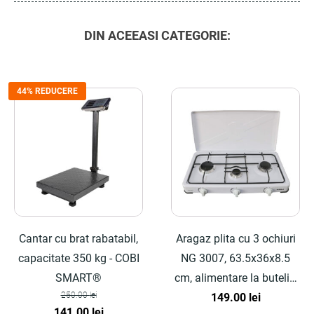
DIN ACEEASI CATEGORIE:
44% REDUCERE
Cantar cu brat rabatabil,
Aragaz plita cu 3 ochiuri
capacitate 350 kg - COBI
NG 3007, 63.5x36x8.5
SMART®
cm, alimentare la butelie,
250.00
lei
alb - COBI SMART®
149.00
lei
Prețul
Prețul
141.00
lei