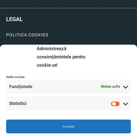
LEGAL
POLITICA COOKIES
LIVRARI SI PLATI
Administrează
consimțămintele pentru
GARANTIE SI SERVICE
cookie-uri
FORMULAR SERVICE
Setări cookies.
LIVRARE SI RETUR
Funcționale
Mereu activ
FORMULAR DE RETUR
Statistici
A.N.P.C.
Statistici
O.D.R.
Acceptă