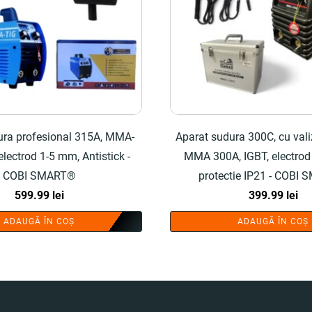
ura profesional 315A, MMA-
Aparat sudura 300C, cu vali
electrod 1-5 mm, Antistick -
MMA 300A, IGBT, electrod
COBI SMART®
protectie IP21 - COBI
599.99
lei
399.99
lei
ADAUGĂ ÎN COȘ
ADAUGĂ ÎN COȘ