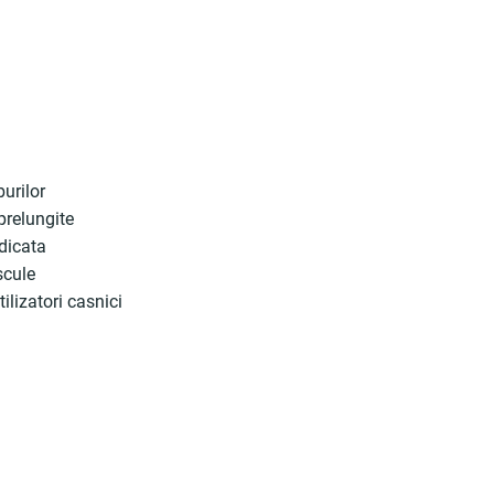
urilor
prelungite
idicata
scule
tilizatori casnici