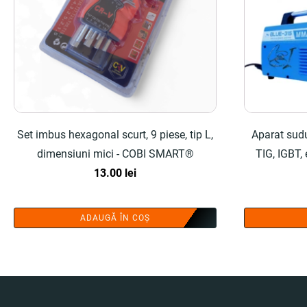
Set imbus hexagonal scurt, 9 piese, tip L,
Aparat sud
dimensiuni mici - COBI SMART®
TIG, IGBT, 
13.00
lei
ADAUGĂ ÎN COȘ