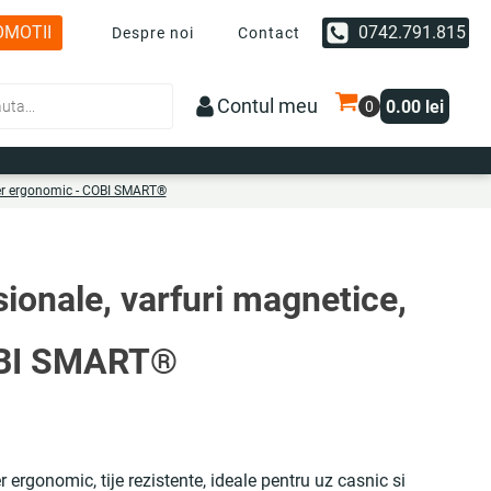
OMOTII
0742.791.815
Despre noi
Contact
Contul meu
0.00
lei
aner ergonomic - COBI SMART®
sionale, varfuri magnetice,
OBI SMART®
 ergonomic, tije rezistente, ideale pentru uz casnic si