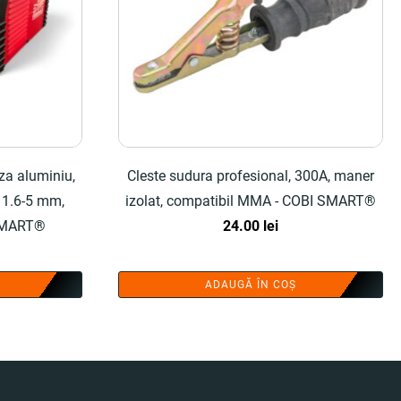
za aluminiu,
Cleste sudura profesional, 300A, maner
 1.6-5 mm,
izolat, compatibil MMA - COBI SMART®
 SMART®
24.00
lei
ADAUGĂ ÎN COȘ