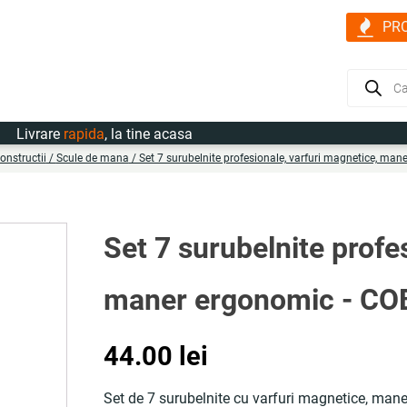
PR
Products
search
vrare
rapida
, la tine acasa
onstructii
/
Scule de mana
/ Set 7 surubelnite profesionale, varfuri magnetice, m
Set 7 surubelnite profe
maner ergonomic - C
44.00
lei
Set de 7 surubelnite cu varfuri magnetice, maner