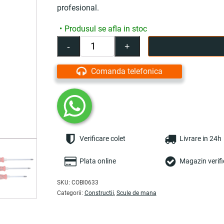
profesional.
Produsul se afla in stoc
-
+
Cantitate
Set
7
Comanda telefonica
surubelnite
profesionale,
varfuri
magnetice,
maner
ergonomic
Verificare colet
Livrare in 24h
-
COBI
SMART®
Plata online
Magazin verifi
SKU:
COBI0633
Categorii:
Constructii
,
Scule de mana