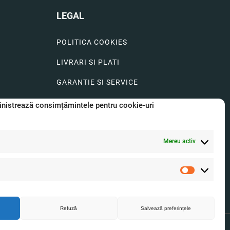
LEGAL
POLITICA COOKIES
LIVRARI SI PLATI
GARANTIE SI SERVICE
FORMULAR SERVICE
nistrează consimțămintele pentru cookie-uri
LIVRARE SI RETUR
Mereu activ
FORMULAR DE RETUR
A.N.P.C.
Statistici
O.D.R.
Refuză
Salvează preferințele
8696
J2025054421009
Politica de confidetialitate
Termeni si conditii