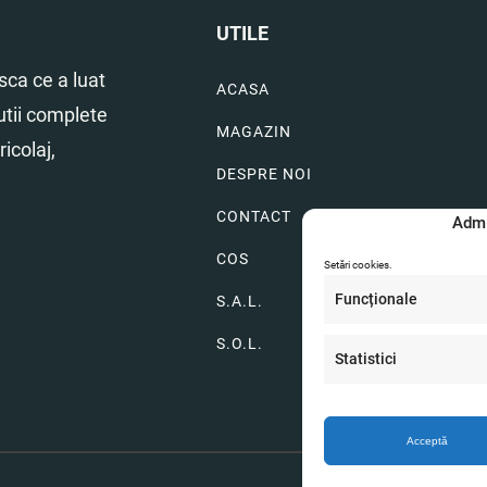
UTILE
ca ce a luat
ACASA
utii complete
MAGAZIN
icolaj,
DESPRE NOI
CONTACT
Admi
COS
Setări cookies.
Funcționale
S.A.L.
S.O.L.
Statistici
Acceptă
CUI: 5219