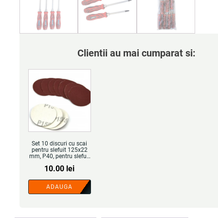
Clientii au mai cumparat si:
Set 10 discuri cu scai
pentru slefuit 125x22
mm, P40, pentru slefuit
lemn, pentru polizor
10.00
lei
unghiular - COBI
SMART®
ADAUGA